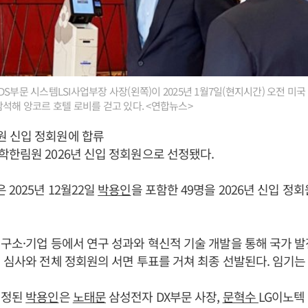
S부문 시스템LSI사업부장 사장(왼쪽)이 2025년 1월7일(현지시간) 오전 
'에 참석해 앙코르 호텔 로비를 걷고 있다. <연합뉴스>
 신입 정회원에 합류
학한림원 2026년 신입 정회원으로 선정됐다.
2025년 12월22일
박용인
을 포함한 49명을 2026년 신입 
구소·기업 등에서 연구 성과와 혁신적 기술 개발을 통해 국가 
 심사와 전체 정회원의 서면 투표를 거쳐 최종 선발된다. 임기는 
선정된
박용인
은
노태문
삼성전자 DX부문 사장,
문혁수
LG이노텍