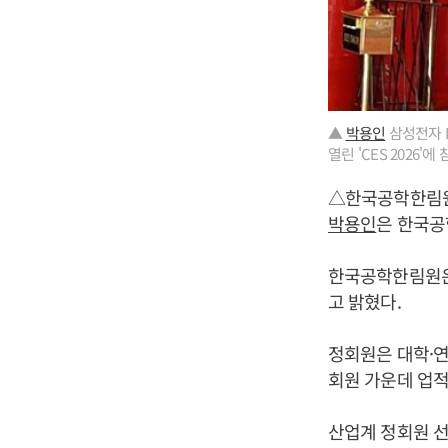
▲
박용인
삼성전자 D
열린 'CES 2026
△한국공학한림원
박용인
은 한국공
한국공학한림원은 
고 밝혔다.
정회원은 대학·연
회원 가운데 업적
산업계 정회원 