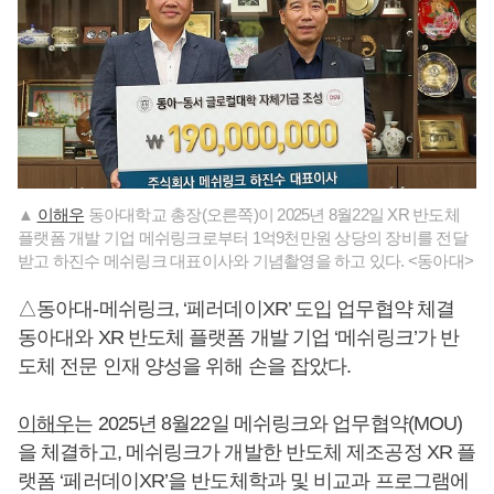
▲
이해우
동아대학교 총장(오른쪽)이 2025년 8월22일 XR 반도체
플랫폼 개발 기업 메쉬링크로부터 1억9천만원 상당의 장비를 전달
받고 하진수 메쉬링크 대표이사와 기념촬영을 하고 있다. <동아대>
△동아대-메쉬링크, ‘페러데이XR’ 도입 업무협약 체결
동아대와 XR 반도체 플랫폼 개발 기업 ‘메쉬링크’가 반
도체 전문 인재 양성을 위해 손을 잡았다.
이해우
는 2025년 8월22일 메쉬링크와 업무협약(MOU)
을 체결하고, 메쉬링크가 개발한 반도체 제조공정 XR 플
랫폼 ‘페러데이XR’을 반도체학과 및 비교과 프로그램에