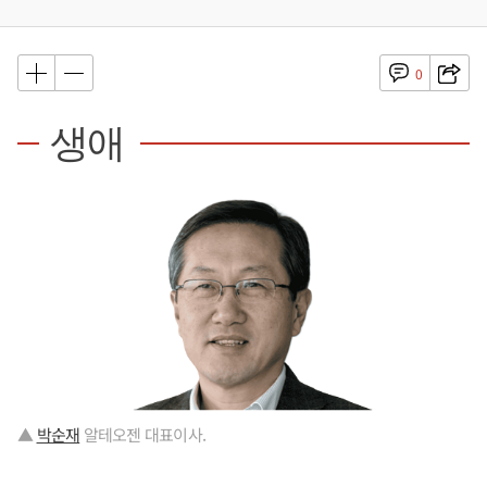
0
생애
▲
박순재
알테오젠 대표이사.