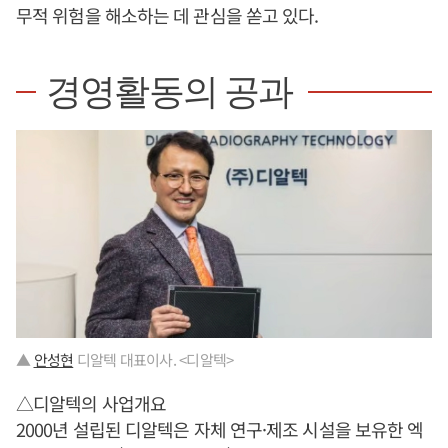
무적 위험을 해소하는 데 관심을 쏟고 있다.
경영활동의 공과
▲
안성현
디알텍 대표이사. <디알텍>
△디알텍의 사업개요
2000년 설립된 디알텍은 자체 연구·제조 시설을 보유한 엑