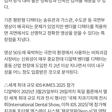
검사 방식 대비 높은 정확성과 신속한 검사를 제공할 수 있
다.
기존 평판형 디텍터는 송유관과 가스관, 수도관 등 곡면부
영상이 왜곡되는 문제가 있었지만 벤더블 디텍터를 적용하
면 곡면에서도 선명하고 정확한 영상을 얻을 수 있다는 특
장점을 지녔다.
영상 50도에 육박하는 극한의 환경에서 사용하는 비파괴검
사장비는 신뢰성이 매우 중요한데 디알텍 벤더블 디텍터는
중동 산업 현장에 도입한 지 2년 이상 지나면서 이미 내구
성을 어느 정도 입증받은 것으로 분석된다.
△세계 최대 규모 IDS·KIMES 2025 참가
디알텍이 2025년 3월25일부터 29일까지 독일 쾰른에서 열
린 세계 최대 규모 치과 전시 행사인 ‘국제 치과기자재 전시
회(International Dental Show, 이하 IDS 2025)’에 참가해
치과용 포터블 엑스레이 시스템 ‘제로알파(Xero α)’와 덴탈