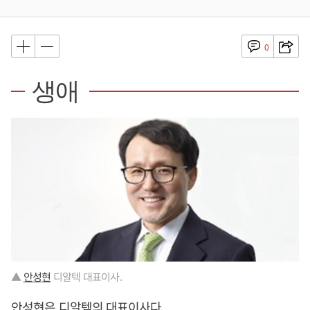
0
생애
▲
안성현
디알텍 대표이사.
안성현
은 디알텍의 대표이사다.