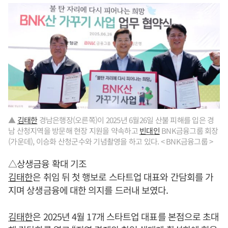
▲
김태한
경남은행장(오른쪽)이 2025년 6월26일 산불 피해를 입은 경
남 산청지역을 방문해 현장 지원을 약속하고
빈대인
BNK금융그룹 회장
(가운데), 이승화 산청군수와 기념촬영을 하고 있다. < BNK금융그룹 >
△상생금융 확대 기조
김태한
은 취임 뒤 첫 행보로 스타트업 대표와 간담회를 가
지며 상생금융에 대한 의지를 드러내 보였다.
김태한
은 2025년 4월 17개 스타트업 대표를 본점으로 초대