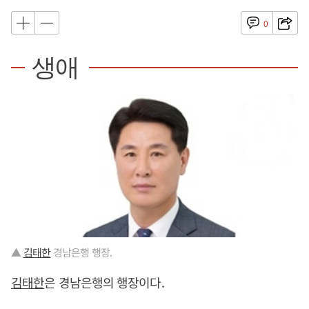
0
생애
▲
김태한
경남은행 행장.
김태한
은 경남은행의 행장이다.