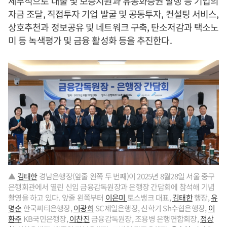
세부적으로 대출 및 보증지원과 유동화증권 발행 등 기업의
자금 조달, 직접투자 기업 발굴 및 공동투자, 컨설팅 서비스,
상호추천과 정보공유 및 네트워크 구축, 탄소저감과 택소노
미 등 녹색평가 및 금융 활성화 등을 추진한다.
▲
김태한
경남은행장(앞줄 왼쪽 두 번째)이 2025년 8월28일 서울 중구
은행회관에서 열린 신임 금융감독원장과 은행장 간담회에 참석해 기념
촬영을 하고 있다. 앞줄 왼쪽부터
이은미
토스뱅크 대표,
김태한
행장,
유
명순
한국씨티은행장,
이광희
SC제일은행장, 신학기 Sh수협은행장,
이
환주
KB국민은행장,
이찬진
금융감독원장, 조용병 은행연합회장,
정상