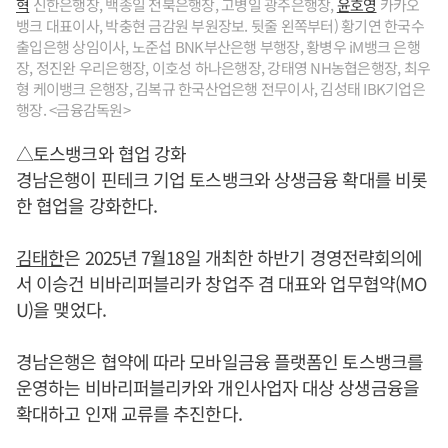
혁
신한은행장, 백종일 전북은행장, 고병일 광주은행장,
윤호영
카카오
뱅크 대표이사, 박충현 금감원 부원장보. 뒷줄 왼쪽부터) 황기연 한국수
출입은행 상임이사, 노준섭 BNK부산은행 부행장, 황병우 iM뱅크 은행
장, 정진완 우리은행장, 이호성 하나은행장, 강태영 NH농협은행장, 최우
형 케이뱅크 은행장, 김복규 한국산업은행 전무이사, 김성태 IBK기업은
행장. <금융감독원>
△토스뱅크와 협업 강화
경남은행이 핀테크 기업 토스뱅크와 상생금융 확대를 비롯
한 협업을 강화한다.
김태한
은 2025년 7월18일 개최한 하반기 경영전략회의에
서 이승건 비바리퍼블리카 창업주 겸 대표와 업무협약(MO
U)을 맺었다.
경남은행은 협약에 따라 모바일금융 플랫폼인 토스뱅크를
운영하는 비바리퍼블리카와 개인사업자 대상 상생금융을
확대하고 인재 교류를 추진한다.