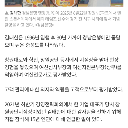
▲
김태한
경남은행 행장(왼쪽)이 2025년 8월22일 창원NC파크에서 열
린 스폰서데이에서 에릭 테임즈 선수와 경기 전 시구·시타에 앞서 기념
촬영을 하고 있다. <경남은행>
김태한
은 1996년 입행 후 30년 가까이 경남은행에만 몸담
으며 높은 충성도를 나타냈다.
창원대로와 함안, 창원공단 등지에서 지점장을 맡아 현장
경험을 쌓았으며 여신심사부장과 여신지원본부장(상무)를
역임하며 여신전문가로 평가받았다.
고객 관리에 대한 의지와 역량을 고객으로부터 평가받았다.
2021년 하반기 경영전략회의에서 한 기업 대표가 당시 창
원공단지점장이었던
김태한
에 대한 감사함을 전하기 위해
직접 참석해 15년 인연에 대해 언급한 일이 있다.