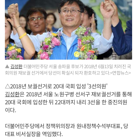
▲
김성환
더불어민주당 서울 송파을 후보가 2018년 6월13일 치러진 국
회의원 재보궐 선거에서 당선이 확실시 되자 환호하고 있다.<연합뉴스>
△2018년 보궐선거로 20대 국회 입성 '3선의원'
김성환
은 2018년 서울 노원구병 선서구 재보궐선거를 통해
20대 국회에 입성한 뒤 22대까지 내리 3선을 한 중진의원
이다.
더불어민주당에서 정책위의장과 원내정책수석부대표, 당
대표 비서실장을 역임했다.