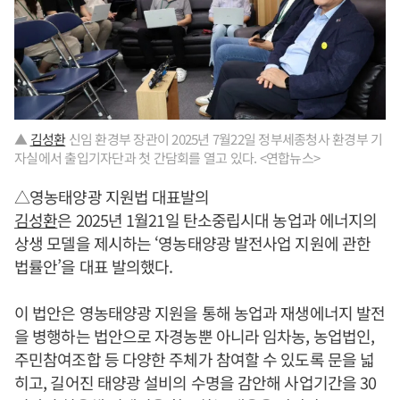
▲
김성환
신임 환경부 장관이 2025년 7월22일 정부세종청사 환경부 기
자실에서 출입기자단과 첫 간담회를 열고 있다. <연합뉴스>
△영농태양광 지원법 대표발의
김성환
은 2025년 1월21일 탄소중립시대 농업과 에너지의
상생 모델을 제시하는 ‘영농태양광 발전사업 지원에 관한
법률안’을 대표 발의했다.
이 법안은 영농태양광 지원을 통해 농업과 재생에너지 발전
을 병행하는 법안으로 자경농뿐 아니라 임차농, 농업법인,
주민참여조합 등 다양한 주체가 참여할 수 있도록 문을 넓
히고, 길어진 태양광 설비의 수명을 감안해 사업기간을 30