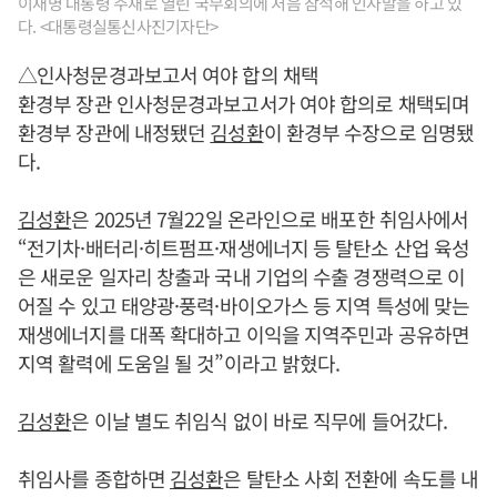
이재명 대통령 주재로 열린 국무회의에 처음 참석해 인사말을 하고 있
다. <대통령실통신사진기자단>
△인사청문경과보고서 여야 합의 채택
환경부 장관 인사청문경과보고서가 여야 합의로 채택되며
환경부 장관에 내정됐던
김성환
이 환경부 수장으로 임명됐
다.
김성환
은 2025년 7월22일 온라인으로 배포한 취임사에서
“전기차·배터리·히트펌프·재생에너지 등 탈탄소 산업 육성
은 새로운 일자리 창출과 국내 기업의 수출 경쟁력으로 이
어질 수 있고 태양광·풍력·바이오가스 등 지역 특성에 맞는
재생에너지를 대폭 확대하고 이익을 지역주민과 공유하면
지역 활력에 도움일 될 것”이라고 밝혔다.
김성환
은 이날 별도 취임식 없이 바로 직무에 들어갔다.
취임사를 종합하면
김성환
은 탈탄소 사회 전환에 속도를 내