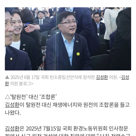
▲ 2025년 6월 17일 국회 탄소중립선언식에 참석한
김성환
의원. <
김성
환
의원 블로그>
△‘탈원전’ 대신 ‘조합론’
김성환
이 탈원전 대신 재생에너지와 원전의 조합론을 들고
나왔다.
김성환
은 2025년 7월15일 국회 환경노동위원회 인사청문