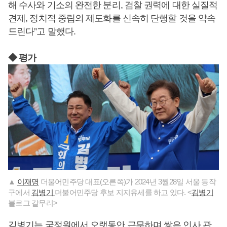
해 수사와 기소의 완전한 분리, 검찰 권력에 대한 실질적
견제, 정치적 중립의 제도화를 신속히 단행할 것을 약속
드린다”고 말했다.
◆ 평가
▲
이재명
더불어민주당 대표(오른쪽)가 2024년 3월28일 서울 동작
구에서
김병기
더불어민주당 후보 지지유세를 하고 있다. <
김병기
블로그 갈무리>
김병기는 국정원에서 오랫동안 근무하며 쌓은 인사 관