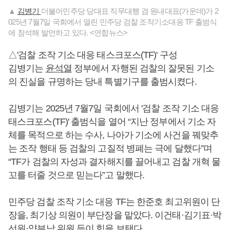
▲
김병기
더불어민주당 당대표 직무대행 겸 원내대표(가운데)가 2
025년 7월7일 국회에서 열린 민주당 검찰 조작기소대응 TF 출범식
에 참석해 발언하고 있다. <연합뉴스>
△'검찰 조작 기소 대응 태스크포스(TF)' 구성
김병기는
윤석열
정부에서 자행된 검찰의 잘못된 기소
의 진실을 규명하는 당내 특별기구를 출범시켰다.
김병기는 2025년 7월7일 국회에서 '검찰 조작 기소 대응
태스크포스(TF)' 출범식을 열어 “지난 정부에서 기소 자
체를 목적으로 하는 수사, 나아가 기소에 사건을 꿰맞추
는 조작 행태 등 검찰의 고질적 병폐는 극에 달했다”며
“TF가 검찰의 자성과 결자해지를 끌어내고 검찰 개혁 물
꼬를 터줄 것으로 믿는다”고 말했다.
민주당 검찰 조작 기소 대응 TF는 한준호 최고위원이 단
장을, 최기상 의원이 부단장을 맡았다. 이건태·김기표·박
선원·양부남 위원 등이 힘을 보탠다.