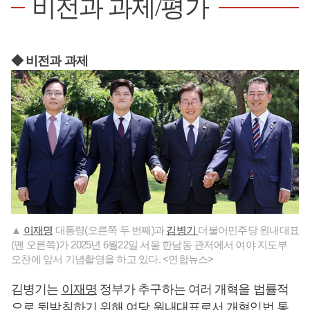
비전과 과제/평가
◆ 비전과 과제
▲
이재명
대통령(오른쪽 두 번째)과
김병기
더불어민주당 원내대표
(맨 오른쪽)가 2025년 6월22일 서울 한남동 관저에서 여야 지도부
오찬에 앞서 기념촬영을 하고 있다. <연합뉴스>
김병기는
이재명
정부가 추구하는 여러 개혁을 법률적
으로 뒷받침하기 위해 여당 원내대표로서 개혁입법 통