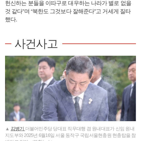
헌신하는 분들을 이따구로 대우하는 나라가 별로 없을
것 같다”며 “북한도 그것보다 잘해준다”고 거세게 질타
했다.
사건사고
▲
김병기
더불어민주당 당대표 직무대행 겸 원내대표가 신임 원내
지도부와 2025년 6월16일 서울 동작구 국립서울현충원 현충탑을 참