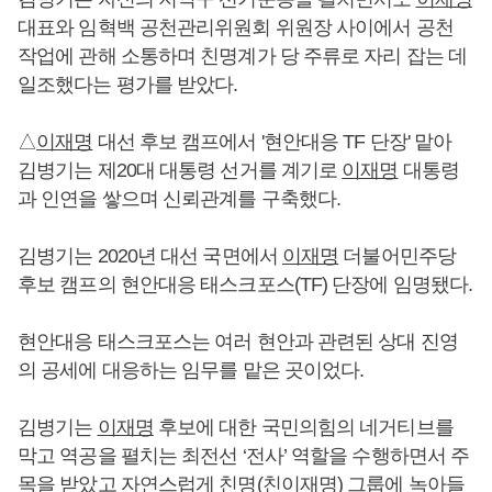
대표와 임혁백 공천관리위원회 위원장 사이에서 공천
작업에 관해 소통하며 친명계가 당 주류로 자리 잡는 데
일조했다는 평가를 받았다.
△
이재명
대선 후보 캠프에서 '현안대응 TF 단장' 맡아
김병기는 제20대 대통령 선거를 계기로
이재명
대통령
과 인연을 쌓으며 신뢰관계를 구축했다.
김병기는 2020년 대선 국면에서
이재명
더불어민주당
후보 캠프의 현안대응 태스크포스(TF) 단장에 임명됐다.
현안대응 태스크포스는 여러 현안과 관련된 상대 진영
의 공세에 대응하는 임무를 맡은 곳이었다.
김병기는
이재명
후보에 대한 국민의힘의 네거티브를
막고 역공을 펼치는 최전선 ‘전사’ 역할을 수행하면서 주
목을 받았고 자연스럽게 친명(친
이재명
) 그룹에 녹아들