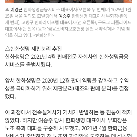
▲
이경근
한화생명금융서비스 대표이사(오른쪽 두 번째)가 2025년 1월
15일 서울 여의도 63빌딩에서
여승주
한화생명 대표이사 부회장(왼쪽
세 번째), 고병구 한화라이프랩 대표이사(맨 오른쪽), 구도교 피플라이프
대표이사(맨 왼쪽) 등과 ‘금융소비자보호헌장 실천 서약식’에서 기념 촬
영을 하고 있다. <한화생명>
△한화생명 제판분리 추진
한화생명은 2021년 4월 판매전문 자회사인 한화생명금융
서비스를 출범시켰다.
앞서 한화생명은 2020년 12월 판매 역량을 강화하고 수익
성을 극대화하기 위해 제판분리(제조와 판매 분리)를 결정
했다.
이 과정에서 전속설계사가 거세게 반발하는 등 진통이 적지
않았다. 하지만
여승주
당시 한화생명 대표이사 부회장은
노조 측과 대화를 꾸준히 시도했고, 2021년 4월 한화금융
서비스가 출범하기 전 노조와 합의안을 도출하는 데 성공했