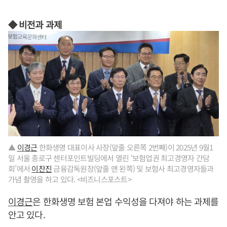
◆ 비전과 과제
▲
이경근
한화생명 대표이사 사장(앞줄 오른쪽 2번째)이 2025년 9월1
일 서울 종로구 센터포인트빌딩에서 열린 ‘보험업권 최고경영자 간담
회’에서
이찬진
금융감독원장(앞줄 맨 왼쪽) 및 보험사 최고경영자들과
가념 촬영을 하고 있다. <비즈니스포스트>
이경근
은 한화생명 보험 본업 수익성을 다져야 하는 과제를
안고 있다.