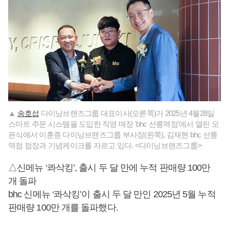
▲
송호섭
다이닝브랜즈그룹 대표이사(오른쪽)가 2025년 4월28일
스마트 주문 시스템을 도입한 직영 매장 'bhc 선릉역점'에서 열린 오
픈식에서 이훈종 다이닝브랜즈그룹 부사장(왼쪽), 김재현 bhc 선릉
역점 점장과 기념케이크를 자르고 있다. <다이닝브랜즈그룹>
△신메뉴 ‘콰삭킹’, 출시 두 달 만에 누적 판매량 100만
개 돌파
bhc 신메뉴 ‘콰삭킹’이 출시 두 달 만인 2025년 5월 누적
판매량 100만 개를 돌파했다.