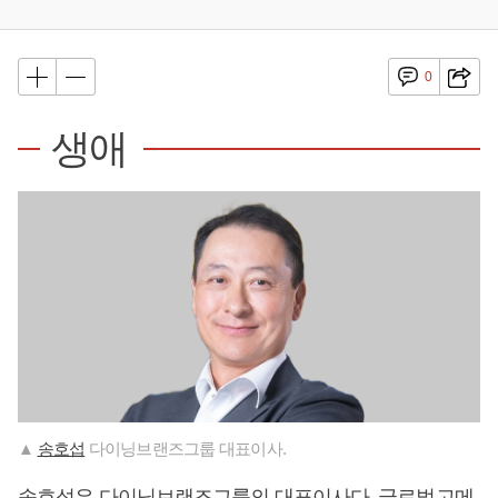
0
생애
▲
송호섭
다이닝브랜즈그룹 대표이사.
송호섭
은 다이닝브랜즈그룹의 대표이사다. 글로벌고메