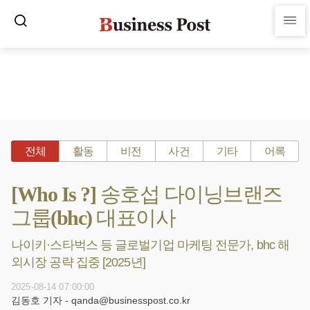
전체
활동
비전
사건
기타
어록
[Who Is ?] 송호섭 다이닝브랜즈
그룹(bhc) 대표이사
나이키·스타벅스 등 글로벌기업 마케팅 전문가, bhc 해
외시장 공략 집중 [2025년]
2025-08-14 07:00:00
김동호 기자 - qanda@businesspost.co.kr