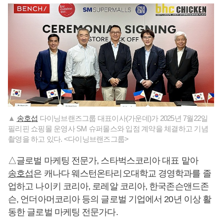
▲
송호섭
다이닝브랜즈그룹 대표이사(가운데)가 2025년 7월22일
필리핀 쇼핑몰 운영사 SM 슈퍼몰스와 입점 계약을 체결하고 기념
촬영을 하고 있다. <다이닝브랜즈그룹>
△글로벌 마케팅 전문가, 스타벅스코리아 대표 맡아
송호섭
은 캐나다 웨스턴온타리오대학교 경영학과를 졸
업하고 나이키 코리아, 로레알 코리아, 한국존슨앤드존
슨, 언더아머코리아 등의 글로벌 기업에서 20년 이상 활
동한 글로벌 마케팅 전문가다.