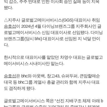
익 감소, 주주 반대로 인한 이사회 승인 실패 등이 지목
됐다.
△지주사 글로벌고메이서비시스(GGS) 대표이사 취임
송호섭
이 2024년 4월 다이닝브랜즈그룹 지주회사인 글
로벌고메이서비시스 신임 대표이사로 선임됐다. 다이닝
브랜즈그룹(당시 bhc) 대표이사로 선임된 지 넉달 만이
다.
한시적으로 대표이사를 맡았던 차영수 대표는 글로벌고
메이서비시스 사내이사만 맡는다.
송호섭
은 bhc와 아웃백, 창고43, 슈퍼두퍼, 큰맘할매순
대국 등 bhc그룹 계열사 총괄 관리와 함께 지주사 대표
도 겸직하게 됐다.
글로벌고메이서비시스 쪽은 “선진 지배구조 체제 아래 b
hc그룹은 글로벌 수준의 기업관리 및 준법감시 체계에