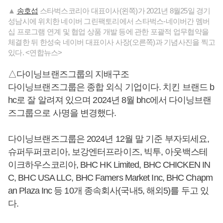
▲
송호섭
스타벅스코리아 대표이사(왼쪽)가 2021년 8월25일 경기
성남시에 위치한 네이버 그린팩토리에서 스타벅스-네이버간 멤버
십 프로그램 연계 및 협업 상품 개발 등에 관한 포괄적 업무협약을
체결한 뒤 한성숙 네이버 대표이사 사장(오른쪽)과 기념사진을 찍고
있다. <연합뉴스>
△다이닝브랜즈그룹의 지배구조
다이닝브랜즈그룹은 종합 외식 기업이다. 치킨 브랜드 b
hc로 잘 알려져 있으며 2024년 8월 bhc에서 다이닝브랜
즈그룹으로 사명을 변경했다.
다이닝브랜즈그룹은 2024년 12월 말 기준 부자되세요,
슈퍼두퍼코리아, 보강엔터프라이즈, 빅투, 아웃백스테
이크하우스코리아, BHC HK Limited, BHC CHICKEN IN
C, BHC USA LLC, BHC Famers Market Inc, BHC Chapm
an Plaza Inc 등 10개 종속회사(국내5, 해외5)를 두고 있
다.