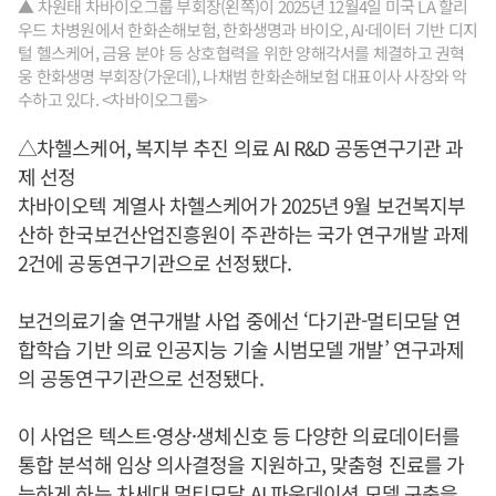
▲ 차원태 차바이오그룹 부회장(왼쪽)이 2025년 12월4일 미국 LA 할리
우드 차병원에서 한화손해보험, 한화생명과 바이오, AI·데이터 기반 디지
털 헬스케어, 금융 분야 등 상호협력을 위한 양해각서를 체결하고 권혁
웅 한화생명 부회장(가운데), 나채범 한화손해보험 대표이사 사장와 악
수하고 있다. <차바이오그룹>
△차헬스케어, 복지부 추진 의료 AI R&D 공동연구기관 과
제 선정
차바이오텍 계열사 차헬스케어가 2025년 9월 보건복지부
산하 한국보건산업진흥원이 주관하는 국가 연구개발 과제
2건에 공동연구기관으로 선정됐다.
보건의료기술 연구개발 사업 중에선 ‘다기관-멀티모달 연
합학습 기반 의료 인공지능 기술 시범모델 개발’ 연구과제
의 공동연구기관으로 선정됐다.
이 사업은 텍스트·영상·생체신호 등 다양한 의료데이터를
통합 분석해 임상 의사결정을 지원하고, 맞춤형 진료를 가
능하게 하는 차세대 멀티모달 AI 파운데이션 모델 구축을