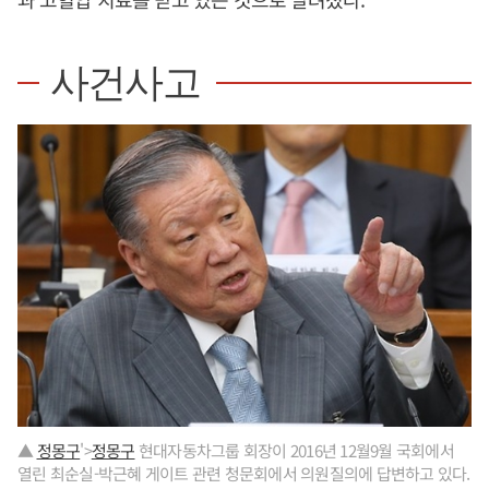
사건사고
▲
정몽구
'>
정몽구
현대자동차그룹 회장이 2016년 12월9월 국회에서
열린 최순실-박근혜 게이트 관련 청문회에서 의원질의에 답변하고 있다.