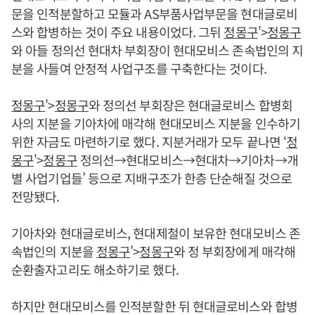
문을 인적분할하고 모듈과 AS부품사업부문을 현대글로비
스와 합병하는 것이 주요 내용이었다. 그뒤
정몽구
'>
정몽구
와 아들 정의선 현대차 부회장이 현대모비스 존속법인의 지
분을 사들여 안정적 사업구조를 구축한다는 것이다.
정몽구
'>
정몽구
와 정의선 부회장은 현대글로비스 합병회
사의 지분을 기아차에 매각해 현대모비스 지분을 인수하기
위한 자금도 마련하기로 했다. 지분거래가 모두 끝나면 ‘
정
몽구
'>
정몽구
정의선→현대모비스→현대차→기아차→개
별 사업기업들’ 등으로 지배구조가 한층 단순해질 것으로
전망됐다.
기아차와 현대글로비스, 현대제철이 보유한 현대모비스 존
속법인의 지분을
정몽구
'>
정몽구
와 정 부회장에게 매각해
순환출자고리도 해소하기로 했다.
하지만 현대모비스를 인적분할한 뒤 현대글로비스와 합병