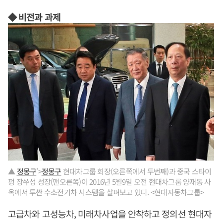
◆ 비전과 과제
▲
정몽구
'>
정몽구
현대차그룹 회장(오른쪽에서 두번째)과 중국 스타이
펑 장쑤성 성장(맨오른쪽)이 2016년 5월9일 오전 현대차그룹 양재동 사
옥에서 투싼 수소전기차 시스템을 살펴보고 있다. <현대자동차그룹>
고급차와 고성능차, 미래차사업을 안착하고 정의선 현대자