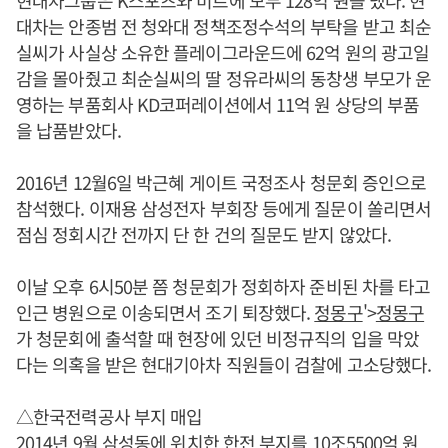
대차는 안종범 전 청와대 정책조정수석의 부탁을 받고 최순
실씨가 사실상 소유한 플레이그라운드에 62억 원의 광고일
감을 몰아줬고 최순실씨의 딸 정유라씨의 동창생 부모가 운
영하는 부품회사 KD코퍼레이션에서 11억 원 상당의 부품
을 납품받았다.
2016년 12월6일 박근혜 게이트 국정조사 청문회 증인으로
참석했다. 이재용 삼성전자 부회장 등에게 질문이 쏠리면서
점심 정회시간 전까지 단 한 건의 질문도 받지 않았다.
이날 오후 6시50분 쯤 청문회가 정회하자 준비된 차를 타고
인근 병원으로 이송되면서 조기 퇴장했다.
정몽구
'>
정몽구
가 청문회에 출석할 때 현장에 있던 비정규직의 입을 막았
다는 의혹을 받은 현대기아차 직원들이 검찰에 고소당했다.
△한국전력공사 부지 매입
2014년 9월 삼성동에 위치한 한전 부지를 10조5500억 원