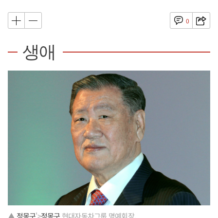
0
생애
▲
정몽구
'>
정몽구
현대자동차그룹 명예회장.