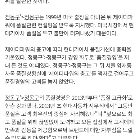
위를 탈환한 것이다.
정몽구
'>
정몽구
는 1999년 미국 출장을 다녀온 뒤 제이디파
워에 품질관련 컨설팅을 받도록 지시했다. 미국시장에서 현
대기아차 품질을 두고 불만이 터져나왔기 때문이다.
제이디파워의 충고에 따라 현대기아차 품질개선에 총력을
기울였다.
정몽구
'>
정몽구
가 경영 화두로 ‘품질경영’을 꺼
내 든 것도 이 때였다.
정몽구
'>
정몽구
는 그 뒤 서울 양재동
사옥 품질상황실에 ‘제이디파워의 충고’를 액자로 걸어두고
품질경영의 고삐를 놓지 않았다.
정몽구
'>
정몽구
의 품질경영은 2013년부터 ‘품질 고급화’로
한층 강화됐다. 2013년 초 현대자동차 시무식에서 “그동안
품질은 고객 최우선의 중심에 자리해왔다”며 “앞으로도 최
고 품질을 위해 끊임없이 노력하고 모든 접점에서 고객에게
만족과 감동을 제공함으로써 브랜드에 대한 자부심을 느낄
수 있도록 해야 한다”고 당부했다.