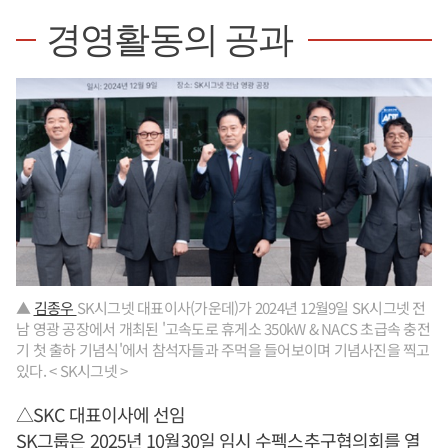
경영활동의 공과
▲
김종우
SK시그넷 대표이사(가운데)가 2024년 12월9일 SK시그넷 전
남 영광 공장에서 개최된 '고속도로 휴게소 350kW & NACS 초급속 충전
기 첫 출하 기념식'에서 참석자들과 주먹을 들어보이며 기념사진을 찍고
있다. < SK시그넷 >
△SKC 대표이사에 선임
SK그룹은 2025년 10월30일 임시 수펙스추구협의회를 열