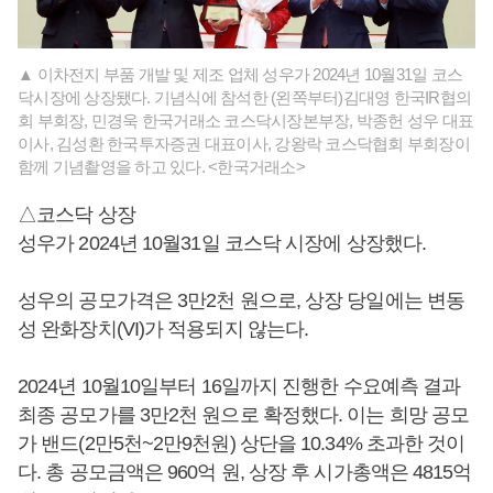
▲ 이차전지 부품 개발 및 제조 업체 성우가 2024년 10월31일 코스
닥시장에 상장됐다. 기념식에 참석한 (왼쪽부터)김대영 한국IR협의
회 부회장, 민경욱 한국거래소 코스닥시장본부장, 박종헌 성우 대표
이사, 김성환 한국투자증권 대표이사, 강왕락 코스닥협회 부회장이
함께 기념촬영을 하고 있다. <한국거래소>
△코스닥 상장
성우가 2024년 10월31일 코스닥 시장에 상장했다.
성우의 공모가격은 3만2천 원으로, 상장 당일에는 변동
성 완화장치(VI)가 적용되지 않는다.
2024년 10월10일부터 16일까지 진행한 수요예측 결과
최종 공모가를 3만2천 원으로 확정했다. 이는 희망 공모
가 밴드(2만5천~2만9천원) 상단을 10.34% 초과한 것이
다. 총 공모금액은 960억 원, 상장 후 시가총액은 4815억