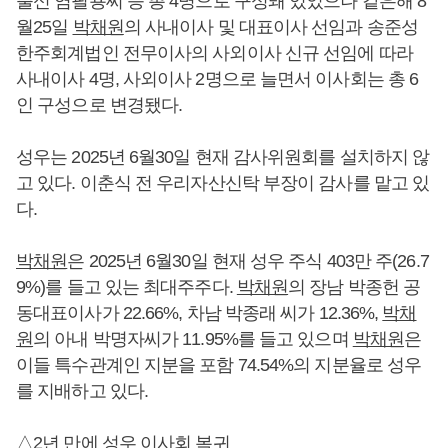
출신 염필용씨 등 총 4명으로 구성돼 있었으나 같은해 8
월25일
박채원
의 사내이사 및 대표이사 선임과 송준성
한주회계법인 전무이사의 사외이사 신규 선임에 따라
사내이사 4명, 사외이사 2명으로 늘면서 이사회는 총 6
인 구성으로 변경됐다.
성우는 2025년 6월30일 현재 감사위원회를 설치하지 않
고 있다. 이춘식 전 우리자산신탁 부장이 감사를 맡고 있
다.
박채원
은 2025년 6월30일 현재 성우 주식 403만 주(26.7
9%)를 들고 있는 최대주주다.
박채원
의 장남 박종헌 공
동대표이사가 22.66%, 차남 박종래 씨가 12.36%,
박채
원
의 아내 박명자씨가 11.95%를 들고 있으며
박채원
은
이들 특수관계인 지분을 포함 74.54%의 지분율로 성우
를 지배하고 있다.
△2년 만에 성우 이사회 복귀