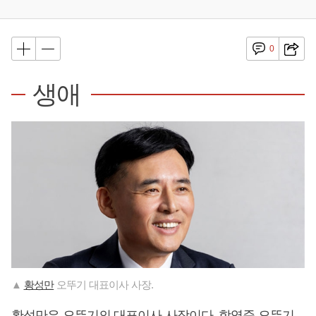
0
생애
▲
황성만
오뚜기 대표이사 사장.
황성만
은 오뚜기의 대표이사 사장이다.
함영준
오뚜기