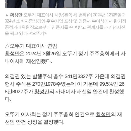
▲
황성만
오뚜기 대표이사 사장(왼쪽 세 번째)이 2024년 12월9일 2
024년 소비자중심경영 우수기업 포상 및 인증서 수여식에서 한기정
공정거래위원장으로부터 인증서를 수여받고 관계자들과 기념사진
을 찍고 있다. <오뚜기>
△오뚜기 대표이사 연임
황성만
은 2024년 3월26일 오뚜기 정기 주주총회에서 사
내이사에 재선임됐다.
의결권 있는 발행주식 총수 341만3327주 가운데 의결권
행사 주식은 270만1978주였는데 이 가운데 99.5%인 26
8만8027주가
황성만
의 사내이사 재선임 안건에 찬성했
다.
오뚜기 이사회는 정기 주주총회 안건으로
황성만
의 재
선임 안건 상정을 결정했다.