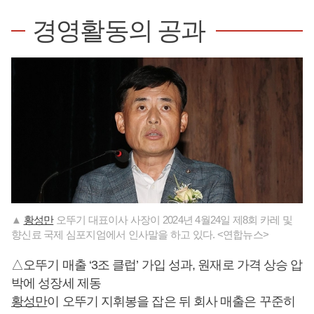
경영활동의 공과
▲
황성만
오뚜기 대표이사 사장이 2024년 4월24일 제8회 카레 및
향신료 국제 심포지엄에서 인사말을 하고 있다. <연합뉴스>
△오뚜기 매출 ‘3조 클럽’ 가입 성과, 원재로 가격 상승 압
박에 성장세 제동
황성만
이 오뚜기 지휘봉을 잡은 뒤 회사 매출은 꾸준히