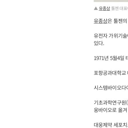
▲
유종상
툴젠 대표
유종상
은 툴젠의
유전자 가위기술
있다.
1971년 5월4일
포항공과대학교 
시스템바이오다이
기초과학연구원(
웅바이오로 옮겨
대웅제약 세포치료