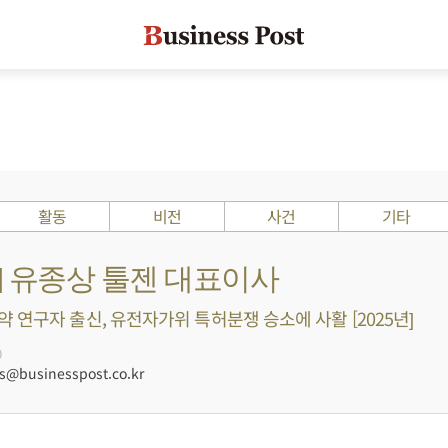
활동
비전
사건
기타
s ?] 유종상 툴젠 대표이사
 연구자 출신, 유전자가위 특허분쟁 승소에 사활 [2025년]
0
@businesspost.co.kr