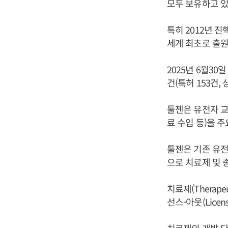
모두 보유하고 있
특히 2012년 
세계 최초로 출원
2025년 6월30
건(특허 153건, 
툴젠은 유전자 교
료 수입 등)을 
툴젠은 기존 유전
으로 치료제 및 
치료제(Therap
선스-아웃(Licen