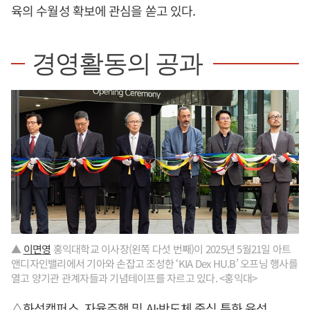
육의 수월성 확보에 관심을 쏟고 있다.
경영활동의 공과
▲
이면영
홍익대학교 이사장(왼쪽 다섯 번째)이 2025년 5월21일 아트
앤디자인밸리에서 기아와 손잡고 조성한 ‘KIA Dex HU.B’ 오프닝 행사를
열고 양기관 관계자들과 기념테이프를 자르고 있다. <홍익대>
△화성캠퍼스, 자율주행 및 AI·반도체 중심 특화 육성