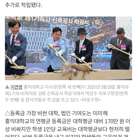
추가로 적립됐다.
▲
이면영
홍익대학교 이사장(왼쪽 세 번째)이 2025년 5월28일 홍익대
제1기숙사(독막로 109) 신축공사 착공식에서 박강수 마포구청장(왼쪽
두 번째) 등 참석자들과 첫 삽을 뜨고 있다. <마포구청>
△등록금 가장 비싼 대학, 법인 기여도는 미미해
홍익대학교의 연평균 등록금은 대학평균 대비 170만 원 이
상 비싸지만 학생 1인당 교육비는 대학평균보다 현저히 떨
어진다. 비싼 등록금을 내고 있지만 학생들의 교육여건 개