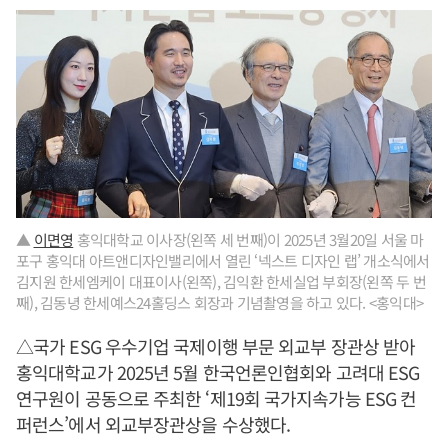
▲
이면영
홍익대학교 이사장(왼쪽 세 번째)이 2025년 3월20일 서울 마
포구 홍익대 아트앤디자인밸리에서 열린 ‘넥스트 디자인 랩’ 개소식에서
김지원 한세엠케이 대표이사(왼쪽), 김익환 한세실업 부회장(왼쪽 두 번
째), 김동녕 한세예스24홀딩스 회장과 기념촬영을 하고 있다. <홍익대>
△국가 ESG 우수기업 국제이행 부문 외교부 장관상 받아
홍익대학교가 2025년 5월 한국언론인협회와 고려대 ESG
연구원이 공동으로 주최한 ‘제19회 국가지속가능 ESG 컨
퍼런스’에서 외교부장관상을 수상했다.