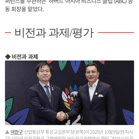
퍼런스를 주관하는 ‘하버드 아시아 비즈니스 클럽’(ABC) 공
동 회장을 맡았다.
비전과 과제/평가
◆ 비전과 과제
▲
여한구
산업통상부 통상교섭본부장(왼쪽)이 2025년 10월9일(현지시
각) 남아프리카공화국 그케베르하 보드워크호텔에서 열린 '2025 G20 무