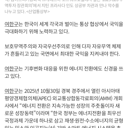
역투자 장관회의'에서 지틴 프라사다 인도 상공부 차관과 만나 악수를
나누고 있다. <산업통상부>
여한구
는 한국이 세계 각국과 벌이는 통상 협상에서 국익을
극대화하기 위해 노력하고 있다.
보호무역주의와 자국우선주의로 인해 다자 자유무역 체제
가 흔들리고 있는 국면에서 최대한 국익을 지켜내야 한다.
여한구
는 기후변화 대응을 위한 에너지 전환에도 신경을 쓰
고 있다.
여한구
는 2025년 10월30일 경북 경주에서 열린 아시아태
평양경제협의체(APEC) 외교통상합동각료회의(AMM) 개회
사에서 “에너지 전환은 지속가능한 성장의 주춧돌이자 새
로운 성장동력”이라며 “한국 정부는 에너지전환을 최우선
국정과제 가운데 하나로 삼고 재생·원전·수소에너지의 균형
있는 믹스와 인공지능(AI) 기반 스마트 에너지 시스템을 추