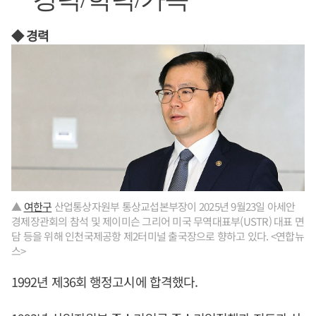
◆ 경력
▲
여한구
산업통상자원부 통상교섭본부장이 2025년 9월23일 아세안
경제장관회의 참석 및 제이미슨 그리어 미국 무역대표부(USTR) 대표 면
담 등을 위해 인천국제공항 제2터미널 출국장으로 향하고 있다. <연합뉴
스>
1992년 제36회 행정고시에 합격했다.