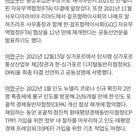
여한구
는 통상교섭본부장으로 재직하면서 2021년 한-필리
핀 자유무역협정(FTA) 타결에 앞장섰다. 또한 2021년 11월
사우디아라비아 리야드에서 걸프협력이사회의 나예프 알
하즈라프 사무총장과 함께 한·걸프협력이사회(GCC) 자유무
역협정(FTA) 협상을 12년 만에 재개한다는 공동선언문을
발표하기도 했다.
여한구
는 2021년 12월15일 싱가포르에서 탄시렝 싱가포르
통상산업부 제2장관과 한-싱가포르 디지털동반자협정(KS
DPA)을 최종 타결 선언하고 공동성명에 서명했다.
여한구
는 2022년 1월 인도 뉴델리 코로나 신규 확진자 2만
명 폭증세에 불구 인도를 방문해 2년6개월 만에 한·인도 포
괄적 경제동반자협정(CEPA) 개선 협상 재개에 합의했다.
재임하는 동안 포괄적·점진적 환태평양경제동반자협정(CP
TPP) 가입을 위한 정부 내 절차를 마무리하고 인도·태평양
경제 프레임워크(IPEF) 가입을 위한 기초 작업도 마쳤다.