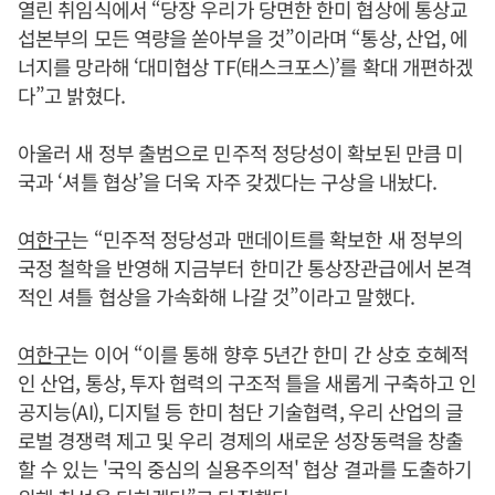
열린 취임식에서 “당장 우리가 당면한 한미 협상에 통상교
섭본부의 모든 역량을 쏟아부을 것”이라며 “통상, 산업, 에
너지를 망라해 ‘대미협상 TF(태스크포스)’를 확대 개편하겠
다”고 밝혔다.
아울러 새 정부 출범으로 민주적 정당성이 확보된 만큼 미
국과 ‘셔틀 협상’을 더욱 자주 갖겠다는 구상을 내놨다.
여한구
는 “민주적 정당성과 맨데이트를 확보한 새 정부의
국정 철학을 반영해 지금부터 한미간 통상장관급에서 본격
적인 셔틀 협상을 가속화해 나갈 것”이라고 말했다.
여한구
는 이어 “이를 통해 향후 5년간 한미 간 상호 호혜적
인 산업, 통상, 투자 협력의 구조적 틀을 새롭게 구축하고 인
공지능(AI), 디지털 등 한미 첨단 기술협력, 우리 산업의 글
로벌 경쟁력 제고 및 우리 경제의 새로운 성장동력을 창출
할 수 있는 '국익 중심의 실용주의적' 협상 결과를 도출하기