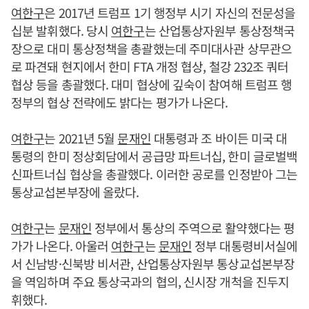
여한구
은 2017년 트럼프 1기 행정부 시기 자신의 전문성을
십분 발휘했다. 당시
여한구
는 산업통상자원부 통상정책국
장으로 대미 통상정책을 총괄했는데 주미대사관 상무관으
로 파견돼 현지에서 한미 FTA 개정 협상, 철강 232조 쿼터
협상 등을 총괄했다. 대미 협상에 깊숙이 참여해 트럼프 행
정부의 협상 전략에도 밝다는 평가가 나온다.
여한구
는 2021년 5월
문재인
대통령과 조 바이든 미국 대
통령의 한미 정상회담에서 공급망 파트너십, 한미 글로벌백
신파트너십 협상을 총괄했다. 이러한 공로를 인정받아 그는
통상교섭본부장에 올랐다.
여한구
는
문재인
정부에서 통상의 주역으로 활약했다는 평
가가 나온다. 아울러
여한구
는
문재인
정부 대통령비서실에
서 신남방·신북방 비서관, 산업통상자원부 통상교섭본부장
을 역임하며 주요 통상국과의 협의, 신시장 개척을 진두지
휘했다.