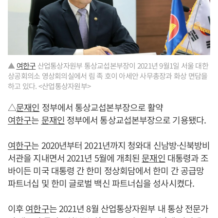
▲
여한구
산업통상자원부 통상교섭본부장이 2021년 9월1일 서울 대한
상공회의소 영상회의실에서 림 족 호이 아세안 사무총장과 화상 면담을
하고 있다. <산업통상자원부>
△
문재인
정부에서 통상교섭본부장으로 활약
여한구
는
문재인
정부에서 통상교섭본부장으로 기용됐다.
여한구
는 2020년부터 2021년까지 청와대 신남방·신북방비
서관을 지내면서 2021년 5월에 개최된
문재인
대통령과 조
바이든 미국 대통령 간 한미 정상회담에서 한미 간 공급망
파트너십 및 한미 글로벌 백신 파트너십을 성사시켰다.
이후
여한구
는 2021년 8월 산업통상자원부 내 통상 전문가