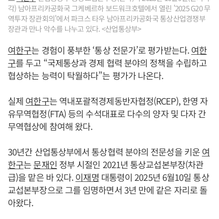
각) 남아프리카공화국 그케베르하 보드워크호텔에서 열린 '2025 G20 무
역투자 장관회의'에서 파크스 타우 남아프리카공화국 통상산업경쟁부
장관과 만나 악수를 나누고 있다. <산업통상부>
여한구
는 경험이 풍부한 ‘통상 전문가’로 평가받는다.
여한
구
를 두고 “국제통상과 경제 협력 분야의 정책을 수립하고
협상하는 능력이 탁월하다”는 평가가 나온다.
실제
여한구
는 역내포괄적경제동반자협정(RCEP), 한영 자
유무역협정(FTA) 등의 수석대표로 다수의 양자 및 다자 간
무역협상에 참여해 왔다.
30년간 산업통상부에서 통상협력 분야의 전문성을 키운
여
한구
는
문재인
정부 시절인 2021년 통상교섭본부장(차관
급)을 맡은 바 있다.
이재명
대통령이 2025년 6월10일 통상
교섭본부장으로 그를 임명하면서 3년 만에 같은 자리로 돌
아왔다.