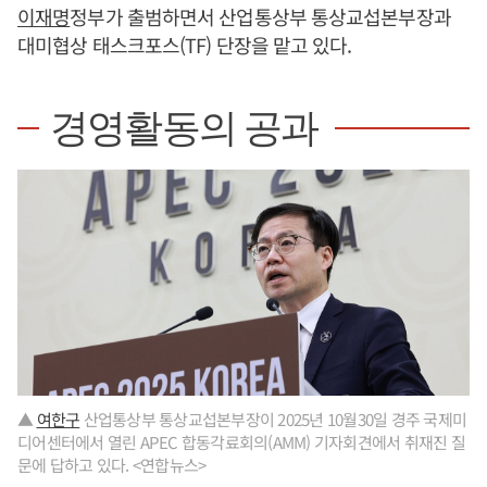
이재명
정부가 출범하면서 산업통상부 통상교섭본부장과
대미협상 태스크포스(TF) 단장을 맡고 있다.
경영활동의 공과
▲
여한구
산업통상부 통상교섭본부장이 2025년 10월30일 경주 국제미
디어센터에서 열린 APEC 합동각료회의(AMM) 기자회견에서 취재진 질
문에 답하고 있다. <연합뉴스>