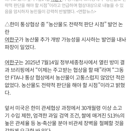
략적 판단을 해야 할 시점”이라고 언급하며 협상대상으로 내놓을 수 있
음을 암시하자 농민들이 강력히 반발했다. <연합뉴스>
△한미 통상협상 중 “농산물도 전략적 판단 시점” 발언 논
란
여한구
가 농산물 추가 개방 가능성을 시사하는 발언을 내놔
파장이 일었다.
여한구
는 2025년 7월14일 정부세종청사에서 열린 방미 결
과 브리핑에서 “이제는 주고받는 협상을 할 때”라며 “그동
안 FTA나 통상 협상에서 농산물이 고통스럽지 않았던 적은
없었다. 농산물도 전략적 판단을 해야 할 시점”이라고 밝혔
다.
앞서 미국은 한미 관세협상 과정에서 30개월령 이상 소고
기 수입 제한, 엄격한 과일 검역 조건, 쌀에 매겨진 513%의
높은 관세율 등 농·축산물 분야 비관세 장벽을 철폐할 것을
강하게 요구한 바 있다.