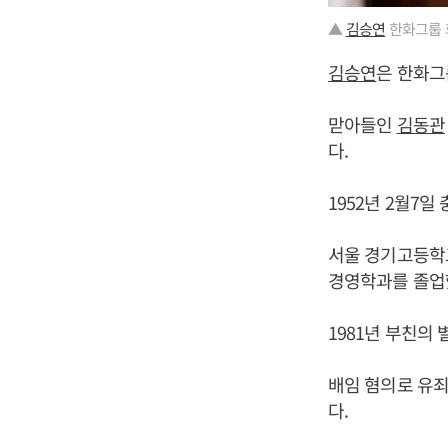
▲
김승연
한화그룹 
김승연
은 한화그
맏아들인
김동관
다.
1952년 2월7
서울 경기고등학교를
경영학과를 졸업
1981년 부친의
배임 혐의로 유죄
다.