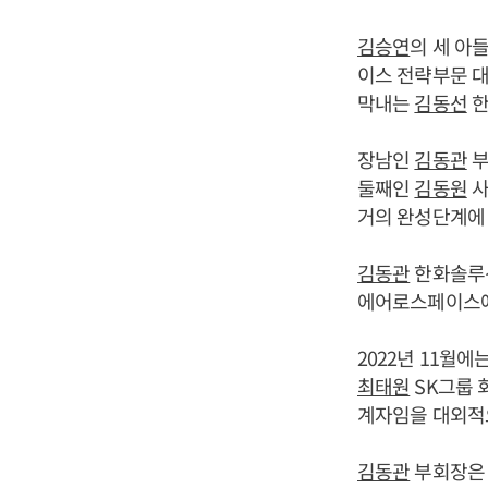
김승연
의 세 아
이스 전략부문 
막내는
김동선
한
장남인
김동관
부
둘째인
김동원
사
거의 완성단계에 
김동관
한화솔루션
에어로스페이스에
2022년 11월
최태원
SK그룹 
계자임을 대외적
김동관
부회장은 