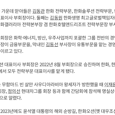
들 가운데 맏아들은
김동관
한화 전략부문, 한화솔루션 전략부문,
대표이사 부회장이다. 둘째는
김동원
한화생명 최고글로벌책임자(C
화갤러리아 전략본부장 겸 한화호텔앤드리조트 전략부문장 부
회장은 화학·에너지, 방산, 우주사업까지 포괄한 그룹 전반의 경
장이 금융부문을, 막내인
김동선
부사장이 유통부문을 맡는 경영
이르고 있다.
 대표이사 부회장은 2022년 8월 부회장으로 승진하며 한화, 
서 모두 전략부문 대표이사를 맡게 됐다.
에는 무함마드 빈 살만 사우디아라비아 왕세자가 방한했을 때
이재
회장,
정의선
현대차그룹 회장 등과 함께 간담회에 참석해 명실상
으로 알렸다.
2023년에도 윤석열 대통령의 해외 순방길, 한화오션(옛 대우조