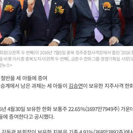
장(오른쪽 두 번째)이 2016년 7월5일 충북 청주종합사격장에서 열린 '201
을 비롯 이시종 충북도지사(왼쪽 두 번째), 금춘수 한화그룹 경영기획실 사장(
합뉴스>
절반을 세 아들에 증여
 승계에서 남은 과제는 세 아들이
김승연
이 보유한 지주사격 한
5년 4월30일 보유한 한화 보통주 22.65%(1697만7949주) 가운데 
 아들에 증여한다고 공시했다.
해
김동관
부회장이 보유한 지분은 기존 4.91%(368만3892주)에서 