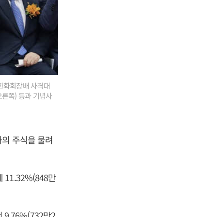
6 한화회장배 사격대
오른쪽) 등과 기념사
화의 주식을 물려
11.32%(848만
9.76%(732만2