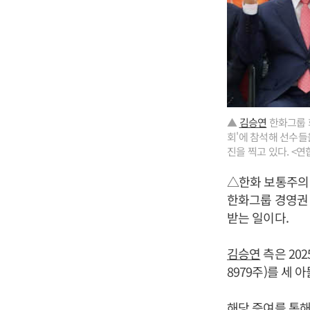
▲
김승연
한화그룹 회
회'에 참석해 선수들
진을 찍고 있다. <연
△한화 보통주의 
한화그룹 경영권
받는 일이다.
김승연
측은 202
8979주)를 세
해당 증여를 통