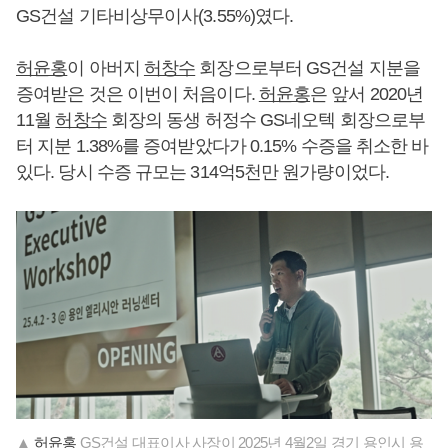
GS건설 기타비상무이사(3.55%)였다.
허윤홍
이 아버지
허창수
회장으로부터 GS건설 지분을
증여받은 것은 이번이 처음이다.
허윤홍
은 앞서 2020년
11월
허창수
회장의 동생 허정수 GS네오텍 회장으로부
터 지분 1.38%를 증여받았다가 0.15% 수증을 취소한 바
있다. 당시 수증 규모는 314억5천만 원가량이었다.
▲
허윤홍
GS건설 대표이사 사장이 2025년 4월2일 경기 용인시 용