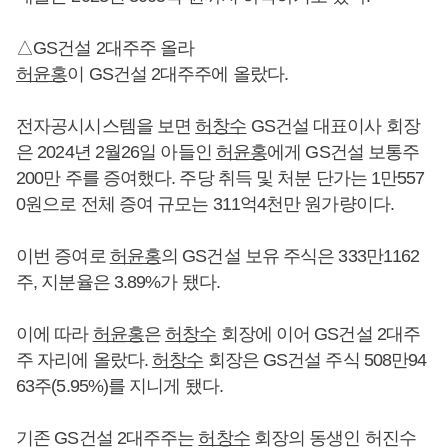
△GS건설 2대주주 올라
허윤홍
이 GS건설 2대주주에 올랐다.
전자공시시스템을 보면
허창수
GS건설 대표이사 회장
은 2024년 2월26일 아들인
허윤홍
에게 GS건설 보통주
200만 주를 증여했다. 주당 취득 및 처분 단가는 1만557
0원으로 전체 증여 규모는 311억4천만 원가량이다.
이번 증여로
허윤홍
의 GS건설 보유 주식은 333만1162
주, 지분율은 3.89%가 됐다.
이에 따라
허윤홍
은
허창수
회장에 이어 GS건설 2대주
주 자리에 올랐다.
허창수
회장은 GS건설 주식 508만94
63주(5.95%)를 지니게 됐다.
기존 GS건설 2대주주는
허창수
회장의 동생인 허진수