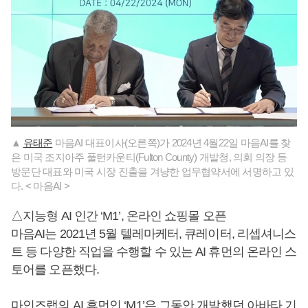
▲
유태준
마음AI 대표이사(오른쪽)가 2024년 4월22일 마음AI를 찾
은 미국 조지아주 풀턴카운티(Fulton County) 개발청, 의회 의장 등
방문단 대표와 미국 시장 진출을 겨냥한 업무협약서에 서명하고 있
다. < 마음AI >
△지능형 AI 인간 ‘M1’, 온라인 쇼핑몰 오픈
마음AI는 2021년 5월 텔레마케터, 큐레이터, 리셉셔니스
트 등 다양한 직업을 수행할 수 있는 AI 휴먼의 온라인 스
토어를 오픈했다.
마인즈랩의 AI 휴먼인 ‘M1’은 그동안 개발했던 아바타 기