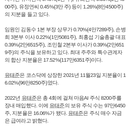
00주), 유정연씨 0.45%(3만 주) 등이 1.26%(8만4500주)
의 지분을 들고 있다.
임원인 김동수 1본 부장 상무가 0.70%(4만7289주), 손병
희 3본부 이사 0.22%(1만5081주), 최홍섭 기술총괄 대표
0.39%(2만6515주), 조민철 2본부 이사가 0.39%(2만651
9주)의 주식을 보유하고 있다. 최대 주주와 특수관계자
의 합산 지분율은 17.52%(117만6351주)이다.
유태준
은 코스닥에 상장한 2021년 11월23일 지분율이 1
6.02%(96만8250주)였다.
2022년
유태준
은 총 4회에 걸쳐 마음AI 주식 8200주를
장내 매입했다. 이에
유태준
의 보유 주식 수는 97만6450
주, 지분율은 16.06%가 됐다.
유태준
은 주식 매수 자금
은 급여라고 밝혔다.