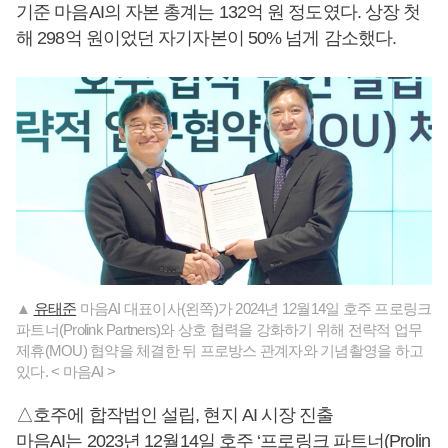
기준 마음AI의 자본 총계는 132억 원 정도였다. 상장 첫
해 298억 원이었던 자기자본이 50% 넘게 감소했다.
▲
유태준
마음AI 대표이사(왼쪽)가 2024년 12월14일 호주 프로링크
파트너(Prolink Partners)와 상호 협력을 강화하기 위해 전략적 업무
제휴(MOU) 협약을 체결한 뒤 프로방스 관계자와 기념촬영을 하고
있다. < 마음AI >
△호주에 합작법인 설립, 현지 AI 시장 진출
마음AI는 2023년 12월14일 호주 ‘프로링크 파트너(Prolin