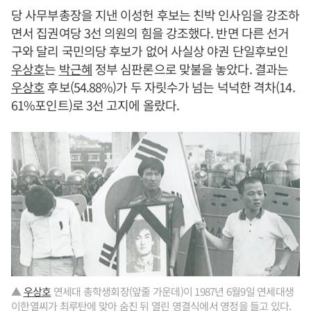
당 사무부총장을 지낸 이성헌 후보는 친박 인사임을 강조하
면서 집권여당 3선 의원의 힘을 강조했다. 반면 다른 선거
구와 달리 국민의당 후보가 없어 사실상 야권 단일후보인
우상호
는
박근혜
정부 심판론으로 맞불을 놓았다. 결과는
우상호
후보(54.88%)가 두 자릿수가 넘는 넉넉한 격차(14.
61%포인트)로 3선 고지에 올랐다.
▲
우상호
연세대 총학생회장(앞줄 가운데)이 1987년 6월9일 연세대생
이한열씨가 최루탄에 맞아 숨진 뒤 열린 영결식에서 영정을 들고 있다.