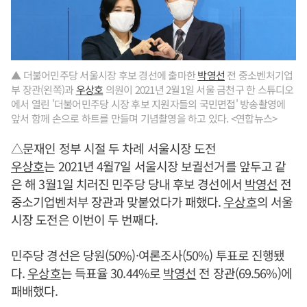
▲ 더불어민주당 서울시장 후보 경선에 출마한
박영선
전 중소벤처기업
부 장관(왼쪽)과
우상호
의원이 2021년 2월1일 서울 금천구 한 스튜디오
에서 열린 '더불어민주당 시장 후보 지원자들의 국민면접' 방송촬영에
앞서 함께 손으로 하트를 만들며 기념촬영을 하고 있다. <연합뉴스>
△문재인 정부 시절 두 차례 서울시장 도전
우상호
는 2021년 4월7일 서울시장 보궐선거를 앞두고 같
은 해 3월1일 치러진 민주당 당내 후보 경선에서
박영선
전
중소기업벤처부 장관과 맞붙었다가 패했다.
우상호
의 서울
시장 도전은 이번이 두 번째다.
민주당 경선은 당원(50%)·여론조사(50%) 투표로 진행됐
다.
우상호
는 득표율 30.44%로
박영선
전 장관(69.56%)에
패배했다.