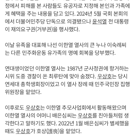
정에서 피해를 본 사람들도 유공자로 지정해 본인과 가족에
게 혜택을 주는 내용을 담고 있다. 2024년 5월 국회 본회의
에서 더불어민주당 단독으로 의결됐으나
윤석열
전 대통령
이 재의요구권(거부권)을 행사했다.
이날 유족을 대표해 나선 이한열 열사의 큰 누나 이숙례씨
는 다른 민주화운동 유가족의 명예 회복을 당부했다.
연대생이었던 이한열 열사는 1987년 군사정권에 항거하는
시위 도중 경찰이 쏜 최루탄에 맞아 숨졌다.
우상호
는 당시
연세대 총학생회장이었고 이 열사 장례 때 민주국민장 집행
위원장을 맡았다.
이후로도
우상호
는 이한열 추모사업회에서 활동해왔으며
이한열 열사의 어머니 배은심씨는
우상호
를 친아들처럼 생
각한다고 말하기도 했다. 2022년 1월 배은심씨가 별세했을
때도
우상호
가 호상(護喪)을 맡았다.