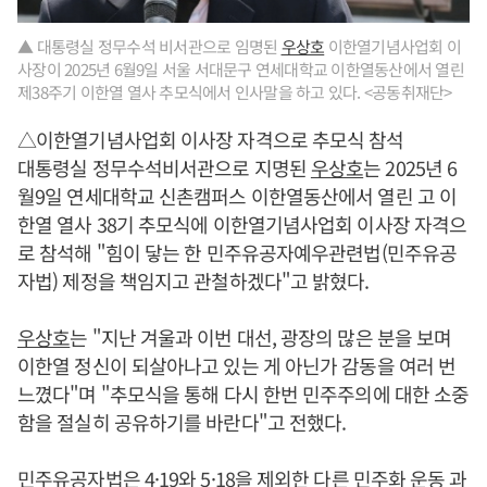
▲ 대통령실 정무수석 비서관으로 임명된
우상호
이한열기념사업회 이
사장이 2025년 6월9일 서울 서대문구 연세대학교 이한열동산에서 열린
제38주기 이한열 열사 추모식에서 인사말을 하고 있다. <공동취재단>
△이한열기념사업회 이사장 자격으로 추모식 참석
대통령실 정무수석비서관으로 지명된
우상호
는 2025년 6
월9일 연세대학교 신촌캠퍼스 이한열동산에서 열린 고 이
한열 열사 38기 추모식에 이한열기념사업회 이사장 자격으
로 참석해 "힘이 닿는 한 민주유공자예우관련법(민주유공
자법) 제정을 책임지고 관철하겠다"고 밝혔다.
우상호
는 "지난 겨울과 이번 대선, 광장의 많은 분을 보며
이한열 정신이 되살아나고 있는 게 아닌가 감동을 여러 번
느꼈다"며 "추모식을 통해 다시 한번 민주주의에 대한 소중
함을 절실히 공유하기를 바란다"고 전했다.
민주유공자법은 4·19와 5·18을 제외한 다른 민주화 운동 과