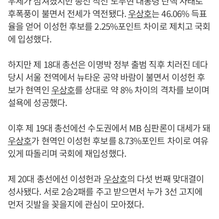
우세가 점쳐졌지만 총선 직전 노무현 대통령 탄핵 사태로
후폭풍이 불면서 전세가 역전됐다.
우상호
는 46.06% 득표
율을 얻어 이성헌 후보를 2.25%포인트 차이로 제치고 국회
에 입성했다.
하지만 제 18대 총선은 이명박 정부 출범 직후 치러진 데다
당시 서울 전역에서 뉴타운 공약 바람이 불면서 이성헌 후
보가 현역인
우상호
를 상대로 약 8% 차이의 격차를 보이며
설욕에 성공했다.
이후 제 19대 총선에선 수도권에서 MB 심판론이 대세가 돼
우상호
가 현역인 이성헌 후보를 8.73%포인트 차이로 여유
있게 따돌리며 국회에 재입성했다.
제 20대 총선에선 이성헌과
우상호
의 다섯 번째 맞대결이
성사됐다. 서로 2승2패를 주고 받으면서 누가 3선 고지에
먼저 깃발을 꽂을지에 관심이 모아졌다.