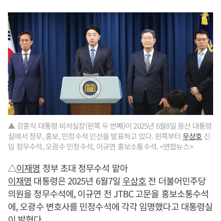
▲ 강훈식 대통령 비서실장(왼쪽 두 번째)이 2025년 6월8일 용산 대통령
실에서 정무, 홍보, 민정수석 인선을 발표하고 있다. 왼쪽부터
우상호
신
임 정무수석, 오광수 민정수석, 이규연 홍보소통수석. <연합뉴스>
△
이재명
정부 초대 정무수석 맡아
이재명
대통령은 2025년 6월7일
우상호
전 더불어민주당
의원을 정무수석에, 이규연 전 JTBC 고문을 홍보소통수석
에, 오광수 변호사를 민정수석에 각각 임명했다고 대통령실
이 밝혔다.