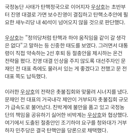
국정농단 사태가 탄핵정국으로 이어지자
우상호
는 초반부
터 진영 대결로 가면 보수진영이 결집하고 탄핵소추안에 필
요한 새누리당 내 40석이 넘어오지 않을 것으로 판단했다.
우상호
는 "정의당처럼 탄핵과 하야 움직임을 같이 갈 생각
은 없다"고 말하는 등 신중한 태도를 보였다. 그러면서 대통
령이 직접 약속하는 2선 후퇴 등 절충안을 제시하는 온건
전략을 폈다. 진영 대결 인상을 주지 않도록 대선주자인 문
재인 전 대표 측에도 물러서 있는 게 좋겠다고 전했고 문 전
대표 쪽도 납득했다.
이러한
우상호
의 전략은 촛불집회와 맞물려 시너지를 냈다.
문재인 전 대표의 거국내각 제안이 거부되자 촛불집회 규모
가 급속도로 불어났다. 친박계에 불만을 품고 있고 국정농
단의 책임을 공유하기 싫어한 비박계는
우상호
와 협상했다.
여기에서 도출된 절충안인 조기하야 요구를 청와대가 거부
하자 민주당은 결국 탄핵안을 당론으로 채택했다.