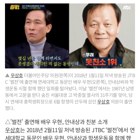
▲
우상호
더불어민주당 의원(왼쪽)이 2018년 1월11일 저녁 방송된 JTB
C ‘썰전’에 출연해 연세대학교 동문인 배우 우현(오른쪽), 안내상씨와 학
생운동 시절 함께 했던 일화를 털어놨다. 이날 ‘썰전’에서는 1987년 남영
동에서 고문을 받다 숨진 서울대생 고 박종철 열사의 31주기를 맞아, 당
시 연세대 총학생회장으로 6월 항쟁의 선두에 섰던
우상호
의원이 출연
했다.
△'썰전' 출연해 배우 우현, 안내상과 친분 소개
우상호
는 2018년 2월11일 저녁 방송된 JTBC ‘썰전’에서 연
세대학교 동문인 배우 우현, 안내상과 학생운동을 함께 했