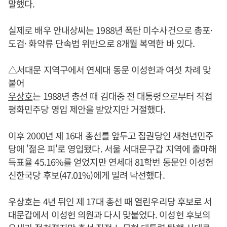
말했다.
실제로 배우 안내상씨는 1988년 폭탄 미수사건으로 총포·
도검· 화약류 단속법 위반으로 8개월 복역한 바 있다.
△서대문 지역구에서 연세대 동문 이성헌과 여섯 차례 맞
붙어
우상호
는 1988년 총선 때 김대중 전 대통령으로부터 직접
평화민주당 영입 제안을 받았지만 거절했다.
이후 2000년 제 16대 총선를 앞두고 집권당인 새천년민주
당에 '젊은 피'로 영입됐다. 서울 서대문구갑 지역에 출마해
득표율 45.16%를 얻었지만 연세대 81학번 동문인 이성헌
신한국당 후보(47.01%)에게 밀려 낙선했다.
우상호
는 4년 뒤인 제 17대 총선 때 열린우리당 후보로 서
대문갑에서 이성헌 의원과 다시 맞붙었다. 이성헌 후보의