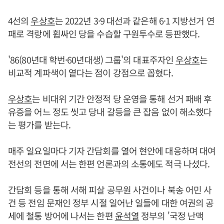
4선의
우상호
는 2022년 3·9 대선과 같은해 6·1 지방선거 연
패로 격랑에 휩싸인 당을 수습할 구원투수로 등판했다.
'86(80년대 학번·60년대생) 그룹'의 대표주자인
우상호
는
비교적 계파색이 옅다는 점이 강점으로 꼽혔다.
우상호
는 비대위 기간 안정적 당 운영을 통해 선거 패배 후
유증을 어느 정도 씻고 당내 갈등을 큰 잡음 없이 해소했다
는 평가를 받는다.
매주 일요일마다 기자 간담회를 열어 현안에 대응하며 대여
전선의 전면에 서는 한편 언론과의 소통에도 적극 나섰다.
간담회 등을 통해 서해 피살 공무원 사건이나 북송 어민 사
건 등 전임 문재인 정부 시절 일어난 일들에 대한 여권의 공
세에 철통 방어에 나서는 한편
윤석열
정부의 '국정 난맥