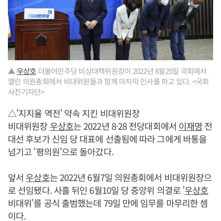
▲
우상호
더불어민주당 비상대책위원장이 2022년 8월25일 국회에서
열린 의원총회에서 비대위원들과 함께 마지막 인사를 하고 있다. <국회
사진기자단>
△'지지율 역전' 약속 지킨 비대위원장
비대위원장
우상호
는 2022년 8·28 전당대회에서
이재명
전
대선 후보가 신임 당 대표에 선출됨에 따라 그에게 바통을
넘기고 '평의원'으로 돌아갔다.
앞서
우상호
는 2022년 6월7일 의원총회에서 비대위원장으
로 선임됐다. 사흘 뒤인 6월10일 당 중앙위 의결로 '
우상호
비대위'를 공식 출범했는데 79일 만에 임무를 마무리한 셈
이다.