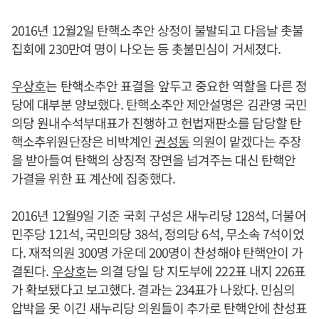
2016년 12월2일 탄핵소추안 상정이 불발되고 다음날 촛불
집회에 230만여 명이 나오는 등 촛불민심이 거세졌다.
우상호
는 탄핵소추안 표결을 앞두고 중요한 역할을 다른 정
당에 대부분 양보했다. 탄핵소추안 제안설명은 김관영 국민
의당 원내수석부대표가 진행하고 헌법재판소를 담당할 탄
핵소추위원단장은 비박계인
권성동
의원이 맡겠다는 주장
을 받아들여 탄핵의 상징적 장면을 넘겨주는 대신 탄핵안
가결을 위한 표 계산에 집중했다.
2016년 12월9일 기준 국회 구성은 새누리당 128석, 더불어
민주당 121석, 국민의당 38석, 정의당 6석, 무소속 7석이었
다. 재적의원 300명 가운데 200명이 찬성해야 탄핵안이 가
결된다.
우상호
는 의결 당일 당 지도부에 222표 내지 226표
가 확보됐다고 보고했다. 결과는 234표가 나왔다. 민심의
압박을 못 이긴 새누리당 의원들이 추가로 탄핵안에 찬성표