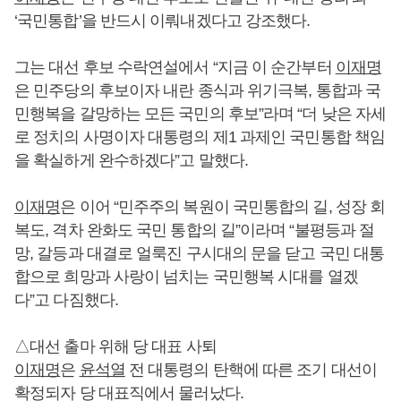
‘국민통합’을 반드시 이뤄내겠다고 강조했다.
그는 대선 후보 수락연설에서 “지금 이 순간부터
이재명
은 민주당의 후보이자 내란 종식과 위기극복, 통합과 국
민행복을 갈망하는 모든 국민의 후보”라며 “더 낮은 자세
로 정치의 사명이자 대통령의 제1 과제인 국민통합 책임
을 확실하게 완수하겠다”고 말했다.
이재명
은 이어 “민주주의 복원이 국민통합의 길, 성장 회
복도, 격차 완화도 국민 통합의 길”이라며 “불평등과 절
망, 갈등과 대결로 얼룩진 구시대의 문을 닫고 국민 대통
합으로 희망과 사랑이 넘치는 국민행복 시대를 열겠
다”고 다짐했다.
△대선 출마 위해 당 대표 사퇴
이재명
은
윤석열
전 대통령의 탄핵에 따른 조기 대선이
확정되자 당 대표직에서 물러났다.