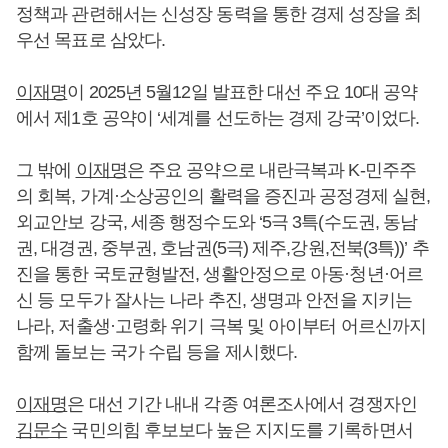
정책과 관련해서는 신성장 동력을 통한 경제 성장을 최
우선 목표로 삼았다.
이재명
이 2025년 5월12일 발표한 대선 주요 10대 공약
에서 제1호 공약이 ‘세계를 선도하는 경제 강국’이었다.
그 밖에
이재명
은 주요 공약으로 내란극복과 K-민주주
의 회복, 가계·소상공인의 활력을 증진과 공정경제 실현,
외교안보 강국, 세종 행정수도와 ‘5극 3특(수도권, 동남
권, 대경권, 중부권, 호남권(5극) 제주,강원,전북(3특))’ 추
진을 통한 국토균형발전, 생활안정으로 아동·청년·어르
신 등 모두가 잘사는 나라 추진, 생명과 안전을 지키는
나라, 저출생·고령화 위기 극복 및 아이부터 어르신까지
함께 돌보는 국가 수립 등을 제시했다.
이재명
은 대선 기간 내내 각종 여론조사에서 경쟁자인
김문수
국민의힘 후보보다 높은 지지도를 기록하면서