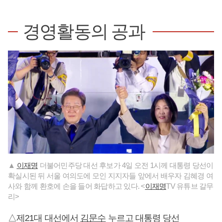
경영활동의 공과
▲
이재명
더불어민주당 대선 후보가 4일 오전 1시께 대통령 당선이
확실시된 뒤 서울 여의도에 모인 지지자들 앞에서 배우자 김혜경 여
사와 함께 환호에 손을 들어 화답하고 있다. <
이재명
TV 유튜브 갈무
리>
△제21대 대선에서
김문수
누르고 대통령 당선