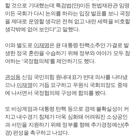
할 것으로 기대했는데 특검법(안)이든 헌법재판관 임명
이든 국회가 다시 논의를 하라는 입장 발표를 보니 국정
을 제대로 운영할 생각은 전혀 없고 내란 세력을 비호할
생각밖에 없어 보인다”고 말했다.
이와 별도로
이재명
은 윤 대통령 탄핵소추안 가결로 발
생한 정국 혼란을 수습하기 위해 정부와 여야가 모두 참
여하는 ‘국정협의체’를 제안하기도 했다.
권성동
신임 국민의힘 원내대표가 반대 의사를 나타냈
으나
이재명
이 거듭 요구하고 우원식 국회의장도 중재
에 나서면서 국정협의체 구성에 합의를 봤다.
또 비상계엄과 대통령 탄핵 등으로 경제 불확실성이 커
지고 내수경기 침체가 더욱 심화돼 어려워진 소상공인
과 서민을 지원하기 위해 정부를 향해 추가경정예산(추
경) 편성을 촉구하고 나섰다.