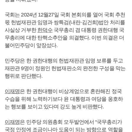
국회는 2024년 12월27일 국회 본회의를 열어 국회 추천
몫 헌법재판관 임명과 쌍특검(내란·김건희)법안 처리를
사실상 거부한
한덕수
국무총리 겸 대통령 권한대행 국
무총리에 대한 탄핵소추안을 의결했다. 이번 의결은 더
불어민주당이 앞장섰다.
민주당은 한 권한대행의 헌법재판관 임명 보류를 두고
재판관 9명이 정원인 헌법재판소의 완전한 구성을 막는
행위로 판단했다.
이재명
은 한 권한대행이 비상계엄으로 혼란해진 정국
수습을 위해 노력하기보다 윤 대통령과 여당을 옹호하
는 행보를 보이고 있다며 강도 높게 비판했다.
이재명
은 민주당 의원총회 모두발언에서 “국무총리가
국정 안정에 조금이나마 도움이 되는 방향으로 역할을