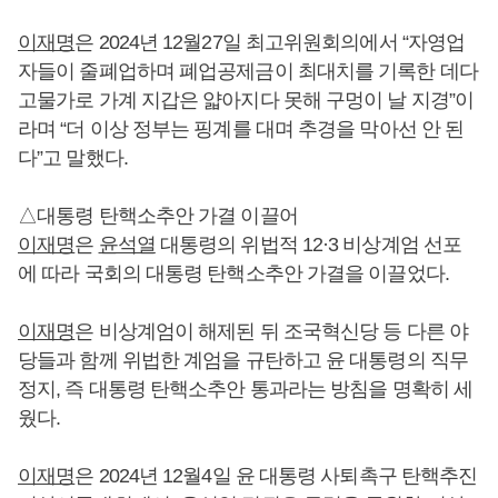
이재명
은 2024년 12월27일 최고위원회의에서 “자영업
자들이 줄폐업하며 폐업공제금이 최대치를 기록한 데다
고물가로 가계 지갑은 얇아지다 못해 구멍이 날 지경”이
라며 “더 이상 정부는 핑계를 대며 추경을 막아선 안 된
다”고 말했다.
△대통령 탄핵소추안 가결 이끌어
이재명
은
윤석열
대통령의 위법적 12·3 비상계엄 선포
에 따라 국회의 대통령 탄핵소추안 가결을 이끌었다.
이재명
은 비상계엄이 해제된 뒤 조국혁신당 등 다른 야
당들과 함께 위법한 계엄을 규탄하고 윤 대통령의 직무
정지, 즉 대통령 탄핵소추안 통과라는 방침을 명확히 세
웠다.
이재명
은 2024년 12월4일 윤 대통령 사퇴촉구 탄핵추진