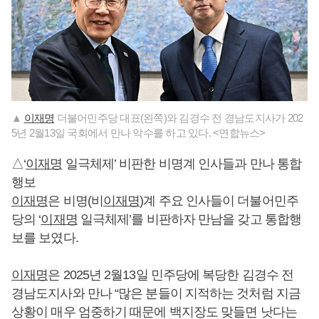
▲
이재명
더불어민주당 대표(왼쪽)와 김경수 전 경남도지사가 202
5년 2월13일 국회에서 만나 악수를 하고 있다. <연합뉴스>
△‘
이재명
일극체제’ 비판한 비명계 인사들과 만나 통합
행보
이재명
은 비명(비
이재명
)계 주요 인사들이 더불어민주
당의 ‘
이재명
일극체제’를 비판하자 만남을 갖고 통합행
보를 보였다.
이재명
은 2025년 2월13일 민주당에 복당한 김경수 전
경남도지사와 만나 “많은 분들이 지적하는 것처럼 지금
상황이 매우 엄중하기 때문에 백지장도 맞들면 낫다는