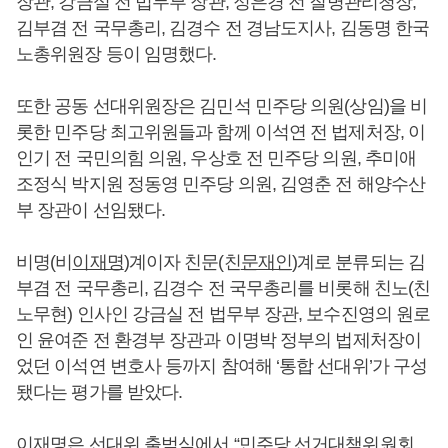
장관, 강금실 전 법무부 장관, 정은경 전 질병관리청장,
김부겸 전 국무총리, 김경수 전 경남도지사, 김동명 한국
노총위원장 등이 임명했다.
또한 공동 선대위원장은 김민석 민주당 의원(상임)을 비
롯한 민주당 최고위원들과 함께 이석연 전 법제처장, 이
인기 전 국민의힘 의원, 우상호 전 민주당 의원, 추미애
조정식 박지원 정동영 민주당 의원, 김영춘 전 해양수산
부 장관이 선임됐다.
비명(비
이재명
)계이자 친문(친
문재인
)계로 분류되는 김
부겸 전 국무총리, 김경수 전 국무총리를 비롯해 친노(친
노무현) 인사인 강금실 전 법무부 장관, 보수진영의 원로
인 윤여준 전 환경부 장관과 이명박 정부의 법제처장이
었던 이석연 변호사 등까지 참여해 ‘통합 선대위’가 구성
됐다는 평가를 받았다.
이재명
은 선대위 출범식에서 “민주당 선거대책위원회