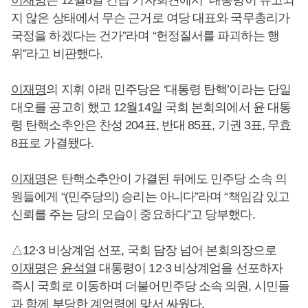
이재명
은 12월8일 긴급 기자회견에서 “대통령이 유고되
지 않은 상태에서 무슨 근거로 여당 대표와 국무총리가
국정을 하겠다는 건가”라며 “헌정질서를 파괴하는 행
위”라고 비판했다.
이재명
의 지휘 아래 민주당은 ‘대통령 탄핵’이라는 단일
대오를 공고히 했고 12월14일 국회 본회의에서 윤 대통
령 탄핵소추안은 찬성 204표, 반대 85표, 기권 3표, 무효
8표로 가결됐다.
이재명
은 탄핵소추안이 가결된 뒤에도 민주당 소속 의
원들에게 “(민주당의) 승리는 아니다”라며 “책임감 있고
신뢰를 주는 당의 모습이 중요하다”고 당부했다.
△12·3 비상계엄 선포, 국회 담장 넘어 본회의장으로
이재명
은
윤석열
대통령이 12·3 비상계엄을 선포하자
즉시 국회로 이동하며 더불어민주당 소속 의원, 시민들
과 함께 부당한 계엄령에 맞서 싸웠다.