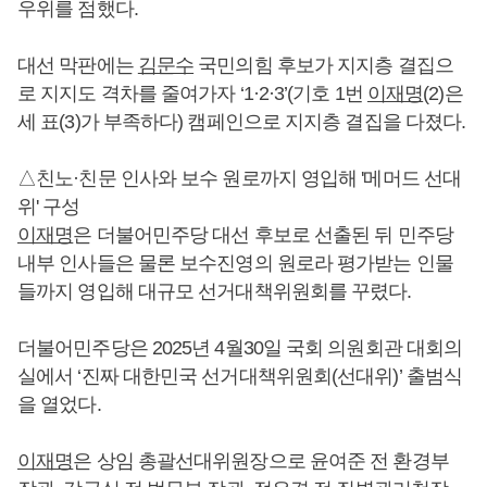
우위를 점했다.
대선 막판에는
김문수
국민의힘 후보가 지지층 결집으
로 지지도 격차를 줄여가자 ‘1·2·3’(기호 1번
이재명
(2)은
세 표(3)가 부족하다) 캠페인으로 지지층 결집을 다졌다.
△친노·친문 인사와 보수 원로까지 영입해 '메머드 선대
위' 구성
이재명
은 더불어민주당 대선 후보로 선출된 뒤 민주당
내부 인사들은 물론 보수진영의 원로라 평가받는 인물
들까지 영입해 대규모 선거대책위원회를 꾸렸다.
더불어민주당은 2025년 4월30일 국회 의원회관 대회의
실에서 ‘진짜 대한민국 선거대책위원회(선대위)’ 출범식
을 열었다.
이재명
은 상임 총괄선대위원장으로 윤여준 전 환경부