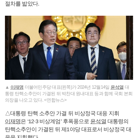
절차를 밟았다.
▲
이재명
더불어민주당 대표(왼쪽)가 2024년 12월14일
윤석열
대
통령 탄핵소추안이 가결된 뒤 박찬대 원내대표 등과 함께 국회 본회
의장을 나오고 있다. <연합뉴스>
△대통령 탄핵 소추안 가결 뒤 비상정국 대응 지휘
이재명
은 ‘12·3 비상계엄’ 후폭풍으로
윤석열
대통령의
탄핵소추안이 가결된 뒤 제1야당 대표로서 비상정국 대
응을 지휘했다.