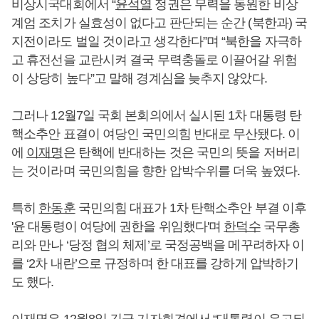
비상시국대회에서 “
윤석열
정권은 무력을 동원한 비상
계엄 조치가 실효성이 없다고 판단되는 순간 (북한과) 국
지전이라도 벌일 것이라고 생각한다”며 “북한을 자극하
고 휴전선을 교란시켜 결국 무력충돌로 이끌어갈 위험
이 상당히 높다”고 말해 경계심을 늦추지 않았다.
그러나 12월7일 국회 본회의에서 실시된 1차 대통령 탄
핵소추안 표결이 여당인 국민의힘 반대로 무산됐다. 이
에
이재명
은 탄핵에 반대하는 것은 국민의 뜻을 저버리
는 것이라며 국민의힘을 향한 압박수위를 더욱 높였다.
특히
한동훈
국민의힘 대표가 1차 탄핵소추안 부결 이후
'윤 대통령이 여당에 권한을 위임했다'며
한덕수
국무총
리와 만나 ‘당정 협의 체제’로 국정공백을 메꾸려하자 이
를 ‘2차 내란’으로 규정하며 한 대표를 강하게 압박하기
도 했다.