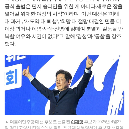
공식 출범은 단지 승리만을 위한 게 아니라 새로운 장을
열어갈 위대한 여정의 시작”이라며 “이번 대선은 ‘미래
대 과거’, ‘재도약 대 퇴행’, ‘희망 대 절망 대결인 만큼 더
이상 과거나 이념·사상·진영에 얽매여 분열과 갈등을 반
복할 여유와 시간이 없다”고 말해 ’경청‘과 ’통합‘을 강조
했다.
▲ 더불어민주당 대선 후보로 선출된
이재명
후보가 2025년 4월27
일 경기 고양시 킨텍스에서 열린 '제21대 대통령선거 후보자 선출을