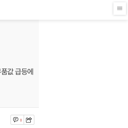
부품값 급등에
0