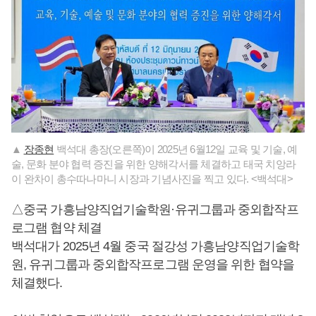
▲
장종현
백석대 총장(오른쪽)이 2025년 6월12일 교육 및 기술, 예
술, 문화 분야 협력 증진을 위한 양해각서를 체결하고 태국 치앙라
이 완차이 총수따나마니 시장과 기념사진을 찍고 있다. <백석대>
△중국 가흥남양직업기술학원·유귀그룹과 중외합작프
로그램 협약 체결
백석대가 2025년 4월 중국 절강성 가흥남양직업기술학
원, 유귀그룹과 중외합작프로그램 운영을 위한 협약을
체결했다.