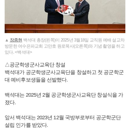
▲
장종현
백석대 총장(왼쪽)이 2025년 3월18일 교직원 예배 설교차
방문한 여수은파교회 고만호 원로목사(오른쪽)와 기념 촬영을 하고
있다. <백석대>
△공군학생군사교육단 창설
백석대가 공군학생군사교육단을 창설하고 첫 공군학군
대 예비후보생들을 선발했다.
백석대는 2025년 2월 공군학생군사교육단 창설식을 가
졌다.
앞서 백석대는 2023년 12월 국방부로부터 공군학군단
설립 인가를 받았다.