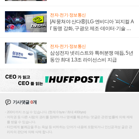
텍 '탈애플' 수익 다각화 속도
전자·전기·정보통신
[AI 뭉쳐야 산다⑧] LG·엔비디아 '피지컬 A
I' 동맹 강화, 구광모 제조·데이터·기술 결
집해 종합 로보틱스 기업으로
전자·전기·정보통신
삼성전자 넷리스트와 특허분쟁 매듭, 5년
동안 최대 1.3조 라이선스비 지급
기사댓글
0
개
200자까지 쓰실 수 있습니다. (현재 0 byte / 최대 400byte)
저작권 등 다른 사람의 권리를 침해하거나 명예를 훼손하는 댓글은 관련 법률에 의해 제재
를 받을 수 있습니다.
타인에게 불쾌감을 주는 욕설 등 비하하는 단어가 내용에 포함되거나 인신공격성 글은 관
리자의 판단에 의해 삭제 합니다.