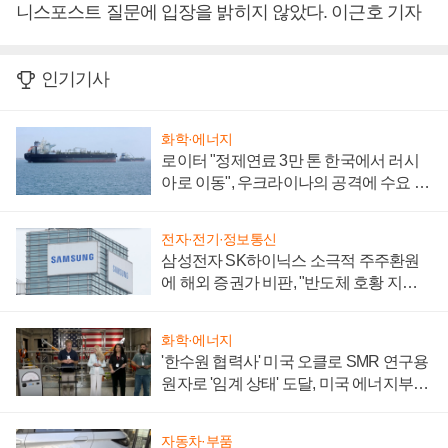
니스포스트 질문에 입장을 밝히지 않았다. 이근호 기자
인기기사
화학·에너지
로이터 "정제연료 3만 톤 한국에서 러시
아로 이동", 우크라이나의 공격에 수요 늘
어
전자·전기·정보통신
삼성전자 SK하이닉스 소극적 주주환원
에 해외 증권가 비판, "반도체 호황 지속
성 의문"
화학·에너지
'한수원 협력사' 미국 오클로 SMR 연구용
원자로 '임계 상태' 도달, 미국 에너지부
"중요한 이정표"
자동차·부품