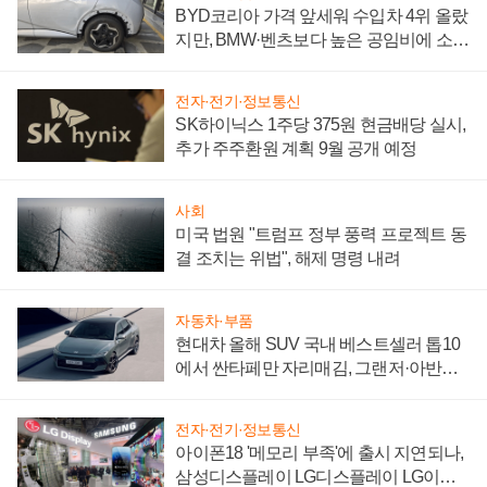
BYD코리아 가격 앞세워 수입차 4위 올랐
지만, BMW·벤츠보다 높은 공임비에 소비
자 불만 폭발
전자·전기·정보통신
SK하이닉스 1주당 375원 현금배당 실시,
추가 주주환원 계획 9월 공개 예정
사회
미국 법원 "트럼프 정부 풍력 프로젝트 동
결 조치는 위법", 해제 명령 내려
자동차·부품
현대차 올해 SUV 국내 베스트셀러 톱10
에서 싼타페만 자리매김, 그랜저·아반떼
'세단 쌍끌이'로 내수 방어
전자·전기·정보통신
아이폰18 '메모리 부족'에 출시 지연되나,
삼성디스플레이 LG디스플레이 LG이노