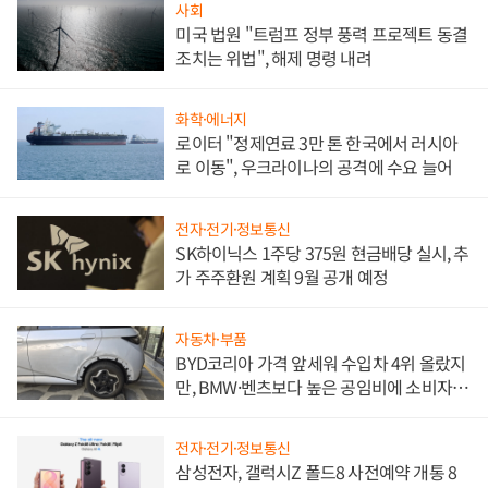
사회
미국 법원 "트럼프 정부 풍력 프로젝트 동결
조치는 위법", 해제 명령 내려
화학·에너지
로이터 "정제연료 3만 톤 한국에서 러시아
로 이동", 우크라이나의 공격에 수요 늘어
전자·전기·정보통신
SK하이닉스 1주당 375원 현금배당 실시, 추
가 주주환원 계획 9월 공개 예정
자동차·부품
BYD코리아 가격 앞세워 수입차 4위 올랐지
만, BMW·벤츠보다 높은 공임비에 소비자
불만 폭발
전자·전기·정보통신
삼성전자, 갤럭시Z 폴드8 사전예약 개통 8