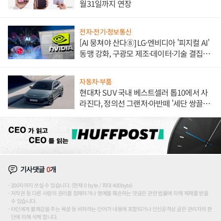
월31일까지 연장
전자·전기·정보통신
[AI 뭉쳐야 산다⑧] LG·엔비디아 '피지컬 AI'
동맹 강화, 구광모 제조·데이터·기술 결집
해 종합 로보틱스 기업으로
자동차·부품
현대차 SUV 국내 베스트셀러 톱10에서 사
라진다, 정의선 그랜저·아반떼 '세단 쌍끌
이'로 내수 방어
기사댓글
0
개
200자까지 쓰실 수 있습니다. (현재 0 byte / 최대 400byte)
저작권 등 다른 사람의 권리를 침해하거나 명예를 훼손하는 댓글은 관련 법률에 의해 제재를 받을
수 있습니다.
타인에게 불쾌감을 주는 욕설 등 비하하는 단어가 내용에 포함되거나 인신공격성 글은 관리자의 판
단에 의해 삭제 합니다.