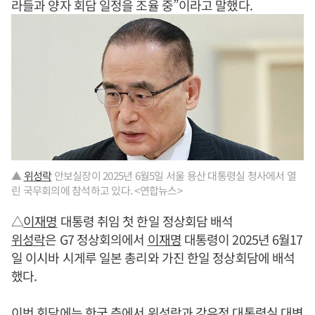
라들과 양자 회담 일정을 조율 중”이라고 말했다.
▲
위성락
안보실장이 2025년 6월5일 서울 용산 대통령실 청사에서 열
린 국무회의에 참석하고 있다. <연합뉴스>
△
이재명
대통령 취임 첫 한일 정상회담 배석
위성락
은 G7 정상회의에서
이재명
대통령이 2025년 6월17
일 이시바 시게루 일본 총리와 가진 한일 정상회담에 배석
했다.
이번 회담에는 한국 측에서
위성락
과 강유정 대통령실 대변