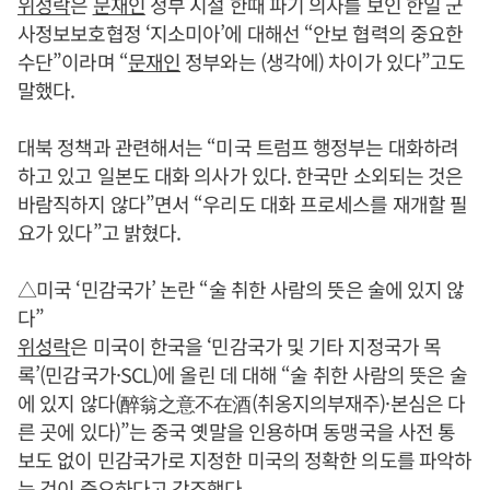
위성락
은
문재인
정부 시절 한때 파기 의사를 보인 한일 군
사정보보호협정 ‘지소미아’에 대해선 “안보 협력의 중요한
수단”이라며 “
문재인
정부와는 (생각에) 차이가 있다”고도
말했다.
대북 정책과 관련해서는 “미국 트럼프 행정부는 대화하려
하고 있고 일본도 대화 의사가 있다. 한국만 소외되는 것은
바람직하지 않다”면서 “우리도 대화 프로세스를 재개할 필
요가 있다”고 밝혔다.
△미국 ‘민감국가’ 논란 “술 취한 사람의 뜻은 술에 있지 않
다”
위성락
은 미국이 한국을 ‘민감국가 및 기타 지정국가 목
록’(민감국가·SCL)에 올린 데 대해 “술 취한 사람의 뜻은 술
에 있지 않다(醉翁之意不在酒(취옹지의부재주)·본심은 다
른 곳에 있다)”는 중국 옛말을 인용하며 동맹국을 사전 통
보도 없이 민감국가로 지정한 미국의 정확한 의도를 파악하
는 것이 중요하다고 강조했다.