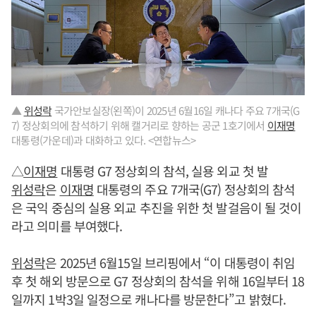
▲
위성락
국가안보실장(왼쪽)이 2025년 6월16일 캐나다 주요 7개국(G
7) 정상회의에 참석하기 위해 캘거리로 향하는 공군 1호기에서
이재명
대통령(가운데)과 대화하고 있다. <연합뉴스>
△
이재명
대통령 G7 정상회의 참석, 실용 외교 첫 발
위성락
은
이재명
대통령의 주요 7개국(G7) 정상회의 참석
은 국익 중심의 실용 외교 추진을 위한 첫 발걸음이 될 것이
라고 의미를 부여했다.
위성락
은 2025년 6월15일 브리핑에서 “이 대통령이 취임
후 첫 해외 방문으로 G7 정상회의 참석을 위해 16일부터 18
일까지 1박3일 일정으로 캐나다를 방문한다”고 밝혔다.