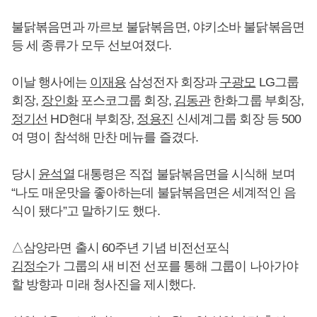
불닭볶음면과 까르보 불닭볶음면, 야키소바 불닭볶음면
등 세 종류가 모두 선보여졌다.
이날 행사에는
이재용
삼성전자 회장과
구광모
LG그룹
회장,
장인화
포스코그룹 회장,
김동관
한화그룹 부회장,
정기선
HD현대 부회장,
정용진
신세계그룹 회장 등 500
여 명이 참석해 만찬 메뉴를 즐겼다.
당시
윤석열
대통령은 직접 불닭볶음면을 시식해 보며
“나도 매운맛을 좋아하는데 불닭볶음면은 세계적인 음
식이 됐다”고 말하기도 했다.
△삼양라면 출시 60주년 기념 비전선포식
김정수
가 그룹의 새 비전 선포를 통해 그룹이 나아가야
할 방향과 미래 청사진을 제시했다.