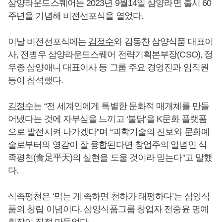
삼양라운드스퀘어는 2023년 9월14일 삼양라면 출시 60
주년을 기념해 비전선포식을 열었다.
이날 비전선포식에는
김정수
와 김동찬 삼양식품 대표이
사, 전병우 삼양라운드스퀘어 전략기획본부장(CSO), 정
우종 삼양애니 대표이사 등 그룹 주요 경영진과 임직원
등이 참석했다.
김정수
는 “전 세계인에게 특별한 문화적 매개체를 만들
어냈다는 것에 자부심을 느끼고 ‘불닭’을 K문화 플랫폼
으로 발전시켜 나가겠다”며 “과학기술의 진보와 문화예
술로부터의 영감이 잘 융합된다면 창업주의 일념인 식
족평천(食足平天)의 실현을 도울 것이라 믿는다”고 말했
다.
식족평천은 ‘먹는 게 족하면 천하가 태평하다’는 삼양식
품의 창립 이념이다. 삼양식품그룹 창업자 전중윤 명예
회장이 직접 만들었다.