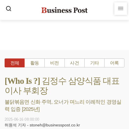
전체
활동
비전
사건
기타
어록
[Who Is ?] 김정수 삼양식품 대표
이사 부회장
불닭볶음면 신화 주역, 오너가 며느리 이례적인 경영실
력 입증 [2025년]
2025-06-16 08:00:00
허원석 기자 - stoneh@businesspost.co.kr