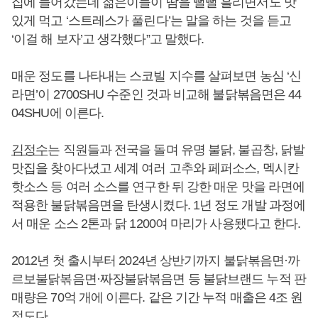
집에 들어갔는데 젊은이들이 땀을 뻘뻘 흘리면서도 맛
있게 먹고 ‘스트레스가 풀린다’는 말을 하는 것을 듣고
‘이걸 해 보자’고 생각했다”고 말했다.
매운 정도를 나타내는 스코빌 지수를 살펴보면 농심 ‘신
라면’이 2700SHU 수준인 것과 비교해 불닭볶음면은 44
04SHU에 이른다.
김정수
는 직원들과 전국을 돌며 유명 불닭, 불곱창, 닭발
맛집을 찾아다녔고 세계 여러 고추와 페퍼소스, 멕시칸
핫소스 등 여러 소스를 연구한 뒤 강한 매운 맛을 라면에
적용한 불닭볶음면을 탄생시켰다. 1년 정도 개발 과정에
서 매운 소스 2톤과 닭 1200여 마리가 사용됐다고 한다.
2012년 첫 출시부터 2024년 상반기까지 불닭볶음면·까
르보불닭볶음면·짜장불닭볶음면 등 불닭브랜드 누적 판
매량은 70억 개에 이른다. 같은 기간 누적 매출은 4조 원
정도다.