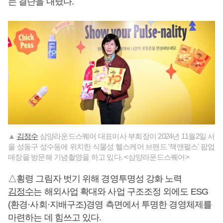
는 결단을 내렸다.
▲
김정수
삼양라운드스퀘어 대표이사 부회장이 2024년 11월2일 서
울 성동구 성수동에 위치한 식물성 헬스케어 브랜드 '잭앤펄스' 팝업
매장을 방문해 기념촬영을 하고 있다. <삼양라운드스퀘어>
△횡령 그림자 벗기 위해 경영투명성 강화 노력
김정수
는 해외사업 확대와 사업 구조조정 외에도 ESG
(환경·사회·지배구조)경영 측면에서 투명한 경영체제를
마련하는 데 힘쓰고 있다.