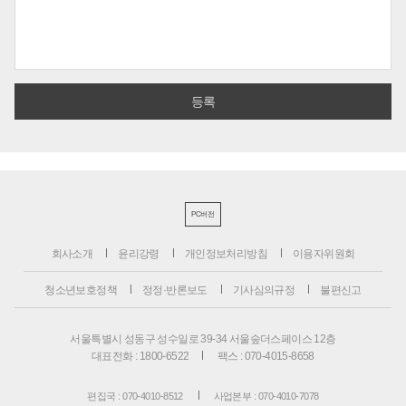
PC버전
회사소개
윤리강령
개인정보처리방침
이용자위원회
청소년보호정책
정정·반론보도
기사심의규정
불편신고
서울특별시 성동구 성수일로 39-34 서울숲더스페이스 12층
대표전화 : 1800-6522
팩스 : 070-4015-8658
편집국 : 070-4010-8512
사업본부 : 070-4010-7078