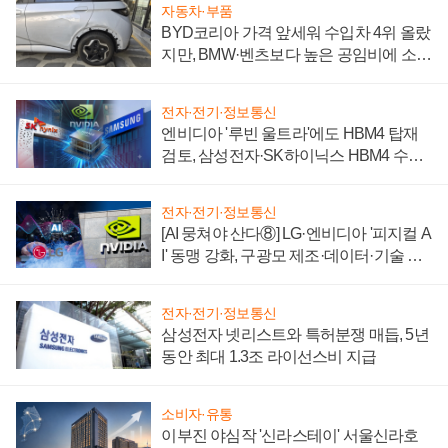
자동차·부품
BYD코리아 가격 앞세워 수입차 4위 올랐
지만, BMW·벤츠보다 높은 공임비에 소비
자 불만 폭발
전자·전기·정보통신
엔비디아 '루빈 울트라'에도 HBM4 탑재
검토, 삼성전자·SK하이닉스 HBM4 수율
에 주도권 갈린다
전자·전기·정보통신
[AI 뭉쳐야 산다⑧] LG·엔비디아 '피지컬 A
I' 동맹 강화, 구광모 제조·데이터·기술 결
집해 종합 로보틱스 기업으로
전자·전기·정보통신
삼성전자 넷리스트와 특허분쟁 매듭, 5년
동안 최대 1.3조 라이선스비 지급
소비자·유통
이부진 야심작 '신라스테이' 서울신라호