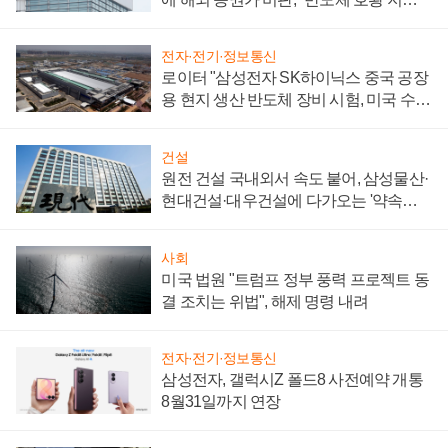
성 의문"
전자·전기·정보통신
로이터 "삼성전자 SK하이닉스 중국 공장
용 현지 생산 반도체 장비 시험, 미국 수출
통제 대비"
건설
원전 건설 국내외서 속도 붙어, 삼성물산·
현대건설·대우건설에 다가오는 '약속의
시간'
사회
미국 법원 "트럼프 정부 풍력 프로젝트 동
결 조치는 위법", 해제 명령 내려
전자·전기·정보통신
삼성전자, 갤럭시Z 폴드8 사전예약 개통
8월31일까지 연장