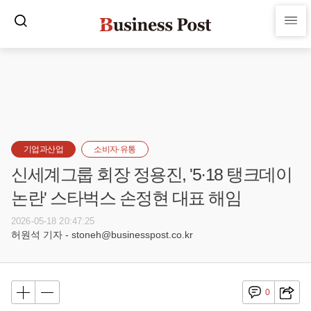
기업과산업
소비자·유통
신세계그룹 회장 정용진, '5·18 탱크데이
논란' 스타벅스 손정현 대표 해임
2026-05-18 20:47:25
허원석 기자 - stoneh@businesspost.co.kr
0