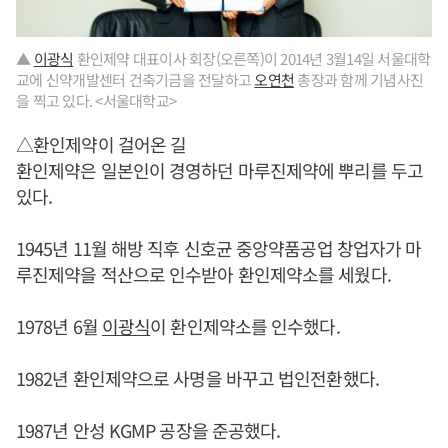
▲
이광식
환인제약 대표이사 회장(오른쪽)이 2014년 3월14일 서울대학
교에 신약개발센터 건축기금을 전달하고
오연천
총장과 함께 기념사진
을 찍고 있다. <서울대학교>
△환인제약이 걸어온 길
환인제약은 일본인이 경영하던 마루진제약에 뿌리를 두고
있다.
1945년 11월 해방 직후 신호균 중앙약품공업 창업자가 마
루진제약을 적산으로 인수받아 환인제약소를 세웠다.
1978년 6월
이광식
이 환인제약소를 인수했다.
1982년 환인제약으로 사명을 바꾸고 법인전환했다.
1987년 안성 KGMP 공장을 준공했다.