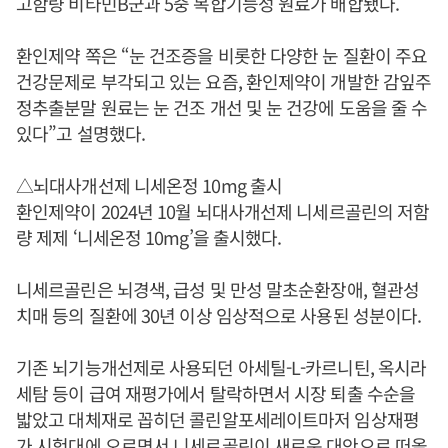
고함량 비타민B군과 5중 복합기능성 원료가 배합됐다.
환인제약 쪽은 “눈 건조증을 비롯한 다양한 눈 질환이 주요
건강문제로 부각되고 있는 요즘, 환인제약이 개발한 감잎주
정추출분말 원료는 눈 건조 개선 및 눈 건강에 도움을 줄 수
있다”고 설명했다.
△뇌대사개선제 니세온정 10mg 출시
환인제약이 2024년 10월 뇌대사개선제 니세르골린의 저함
량 제제 ‘니세온정 10mg’을 출시했다.
니세르골린은 뇌경색, 급성 및 만성 말초순환장애, 혈관성
치매 등의 질환에 30년 이상 임상적으로 사용된 성분이다.
기존 뇌기능개선제로 사용되던 아세틸-L-카르니틴, 옥시라
세탐 등이 급여 재평가에서 탈락하면서 시장 퇴출 수순을
밟았고 대체재로 꼽히던 콜린알포세레이트마저 임상재평
가 시험대에 오르면서 니세르골린이 새로운 대안으로 떠올