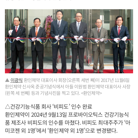
▲
이광식
환인제약 대표이사 회장(오른쪽 세번 째)이 2017년 11월6일
환인제약 신사옥 준공기념식에서 아들 이원범 환인제약 대표이사 사장
(왼쪽 세 번째) 등과 기념사진을 찍고 있다. <환인제약>
△건강기능식품 회사 ‘비피도’ 인수 완료
환인제약이 2024년 9월13일 프로바이오틱스 건강기능식
품 제조사 비피도의 인수를 마쳤다. 비피도 최대주주가 ‘아
미코젠 외 1명’에서 ‘환인제약 외 1명’으로 변경됐다.