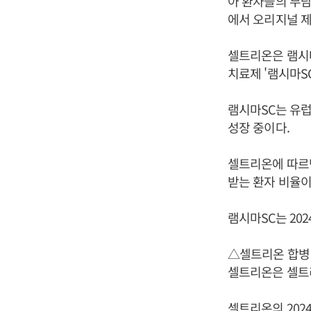
아 환자들의 부담
에서 오리지널 제
셀트리온은 램시마
치료제 '램시마S
램시마SC는 유럽
성장 중이다.
셀트리온에 따르면
받는 환자 비율이
램시마SC는 20
△셀트리온 합병 
셀트리온은 셀트리
셀트리온의 2024