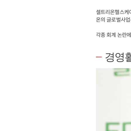
셀트리온헬스케어
온의 글로벌사업본
각종 회계 논란에
경영