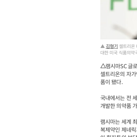
▲
김형기
셀트리온 
대한 미국 식품의약국
△
램시마SC 글
셀트리온의 자가면
품이 됐다.
국내에서는 전 세
개발한 의약품 가
램시마는 세계 
복제약인 제네릭과