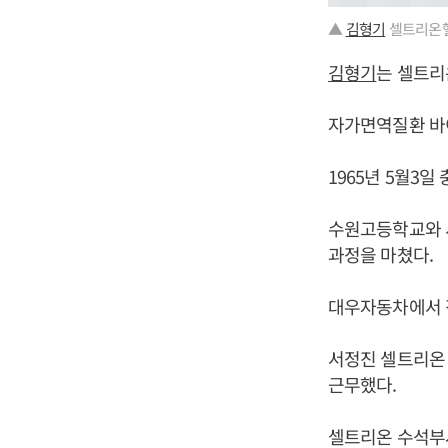
▲
김형기
셀트리온헬
김형기
는 셀트리
자가면역질환 바이
1965년 5월3일
수원고등학교와 
과정을 마쳤다.
대우자동차에서 
서정진 셀트리온
근무했다.
셀트리온 수석부사