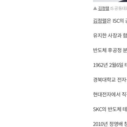
▲
김정렬
IS 공동대
김정렬
은 ISC
유지한 사장과 함
반도체 후공정 분
1962년 2월6일
경북대학교 전자
현대전자에서 직
SKC의 반도체 
2010년 정영배