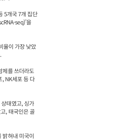
 5개국 7개 집단
NA-seq)’을
 비율이 가장 낮았
.
항암제를 쓰더라도
, NK세포 등 다
 상태였고, 싱가
고, 태국인은 골
를 밝혀내 미국이