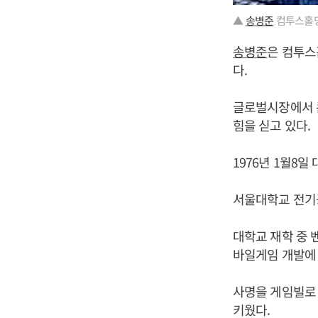
▲
송병준
컴투스홀딩
송병준
은 컴투스
다.
글로벌시장에서 
힘을 싣고 있다.
1976년 1월8일
서울대학교 전기
대학교 재학 중 
바일게임 개발에
사명을 게임빌로 
키웠다.