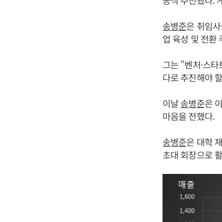
공식 추천됐다. 
송병준
은 취임사
업 육성 및 전환
그는 "벤처·스타
다로 추진해야 할
이날
송병준
은 
마음을 전했다.
송병준
은 대학 
초대 회장으로 