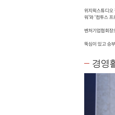
위지윅스튜디오 같
워’와 ‘컴투스 프
벤처기업협회장으
뚝심이 있고 승부
경영