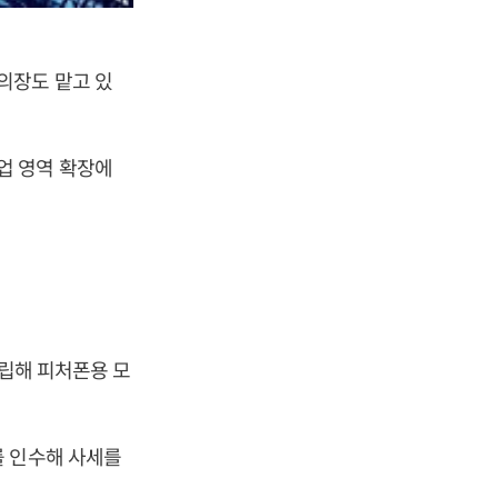
의장도 맡고 있
업 영역 확장에
설립해 피처폰용 모
를 인수해 사세를