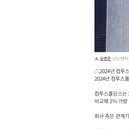
▲
송병준
신임 벤처기
△2024년 컴투
2024년 컴투스
컴투스홀딩스는 20
비교해 2% 가량 
회사 측은 관계