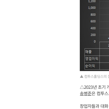
▲ 컴투스홀딩스의 
△2023년 초기
송병준
은 컴투스
창업자들과 대화