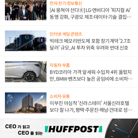
전자·전기·정보통신
[AI 뭉쳐야 산다⑧] LG·엔비디아 '피지컬 AI'
동맹 강화, 구광모 제조·데이터·기술 결집
해 종합 로보틱스 기업으로
인터넷·게임·콘텐츠
빅테크 메모리반도체 포함 장기계약 '2.7조
달러' 규모, AI 투자 위축 우려와 반대 신호
자동차·부품
BYD코리아 가격 앞세워 수입차 4위 올랐지
만, BMW·벤츠보다 높은 공임비에 소비자
불만 폭발
소비자·유통
이부진 야심작 '신라스테이' 서울신라호텔
보다 잘 나가, 평택·주문진·해남·건대로 성
장판 더 넓힌다