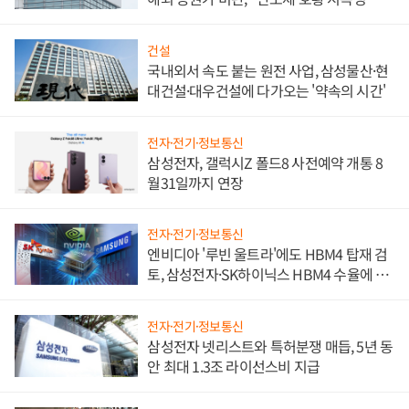
문"
건설
국내외서 속도 붙는 원전 사업, 삼성물산·현
대건설·대우건설에 다가오는 '약속의 시간'
전자·전기·정보통신
삼성전자, 갤럭시Z 폴드8 사전예약 개통 8
월31일까지 연장
전자·전기·정보통신
엔비디아 '루빈 울트라'에도 HBM4 탑재 검
토, 삼성전자·SK하이닉스 HBM4 수율에 주
도권 갈린다
전자·전기·정보통신
삼성전자 넷리스트와 특허분쟁 매듭, 5년 동
안 최대 1.3조 라이선스비 지급