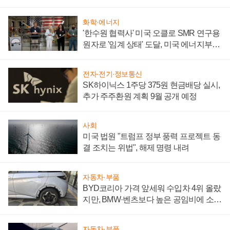
성 의문"
화학·에너지
'한수원 협력사' 미국 오클로 SMR 연구용
원자로 '임계 상태' 도달, 미국 에너지부
"중요한 이정표"
전자·전기·정보통신
SK하이닉스 1주당 375원 현금배당 실시,
추가 주주환원 계획 9월 공개 예정
사회
미국 법원 "트럼프 정부 풍력 프로젝트 동
결 조치는 위법", 해제 명령 내려
자동차·부품
BYD코리아 가격 앞세워 수입차 4위 올랐
지만, BMW·벤츠보다 높은 공임비에 소비
자 불만 폭발
자동차·부품