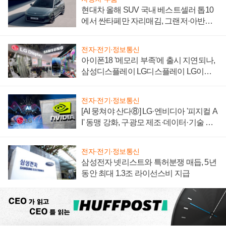
현대차 올해 SUV 국내 베스트셀러 톱10
에서 싼타페만 자리매김, 그랜저·아반떼
'세단 쌍끌이'로 내수 방어
전자·전기·정보통신
아이폰18 '메모리 부족'에 출시 지연되나,
삼성디스플레이 LG디스플레이 LG이노
텍 '탈애플' 수익 다각화 속도
전자·전기·정보통신
[AI 뭉쳐야 산다⑧] LG·엔비디아 '피지컬 A
I' 동맹 강화, 구광모 제조·데이터·기술 결
집해 종합 로보틱스 기업으로
전자·전기·정보통신
삼성전자 넷리스트와 특허분쟁 매듭, 5년
동안 최대 1.3조 라이선스비 지급