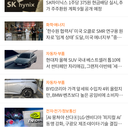
SK하이닉스 1주당 375원 현금배당 실시, 추
가 주주환원 계획 9월 공개 예정
화학·에너지
'한수원 협력사' 미국 오클로 SMR 연구용 원
자로 '임계 상태' 도달, 미국 에너지부 "중요
한 이정표"
자동차·부품
현대차 올해 SUV 국내 베스트셀러 톱10에
서 싼타페만 자리매김, 그랜저·아반떼 '세단
쌍끌이'로 내수 방어
자동차·부품
BYD코리아 가격 앞세워 수입차 4위 올랐지
만, BMW·벤츠보다 높은 공임비에 소비자
불만 폭발
전자·전기·정보통신
[AI 뭉쳐야 산다⑧] LG·엔비디아 '피지컬 AI'
동맹 강화, 구광모 제조·데이터·기술 결집