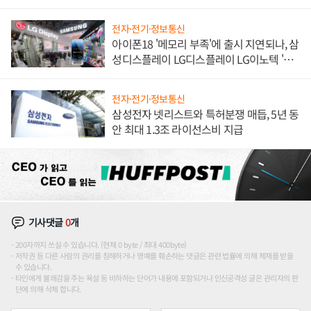
해 종합 로보틱스 기업으로
전자·전기·정보통신
아이폰18 '메모리 부족'에 출시 지연되나, 삼
성디스플레이 LG디스플레이 LG이노텍 '탈
애플' 수익 다각화 속도
전자·전기·정보통신
삼성전자 넷리스트와 특허분쟁 매듭, 5년 동
안 최대 1.3조 라이선스비 지급
기사댓글
0
개
200자까지 쓰실 수 있습니다. (현재 0 byte / 최대 400byte)
저작권 등 다른 사람의 권리를 침해하거나 명예를 훼손하는 댓글은 관련 법률에 의해 제재를 받을
수 있습니다.
타인에게 불쾌감을 주는 욕설 등 비하하는 단어가 내용에 포함되거나 인신공격성 글은 관리자의 판
단에 의해 삭제 합니다.