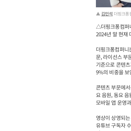
▲
김민석
더핑크퐁컴
△더핑크퐁컴퍼
2024년 말 현재
더핑크퐁컴퍼니는 
문, 라이선스 부문
기준으로 콘텐츠가 
9%의 비중을 보
콘텐츠 부문에서는
요 음원, 동요 
모바일 앱 운영과
영상이 상영되는 주
유튜브 구독자 수는