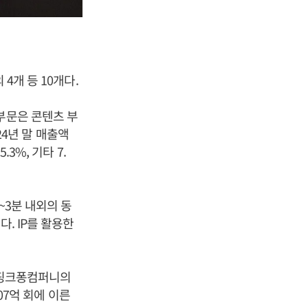
4개 등 10개다.
부문은 콘텐츠 부
24년 말 매출액
3%, 기타 7.
~3분 내외의 동
. IP를 활용한
 더핑크퐁컴퍼니의
07억 회에 이른