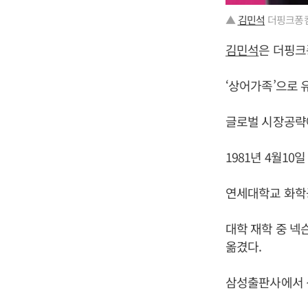
▲
김민석
더핑크퐁컴
김민석
은 더핑크
‘상어가족’으로 
글로벌 시장공략
1981년 4월10
연세대학교 화학
대학 재학 중 넥
옮겼다.
삼성출판사에서 