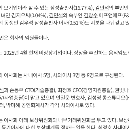
모기업이라 할 수 있는 삼성출판사(16.77%),
김민석
의 부인인
자녀인 김지우씨(0.04%),
김민석
의 숙부인
김창수
에프앤에프(F&
의 동생인 김우석 삼성출판사 이사(0.51%)도 지분을 나눠갖고 있
인은 회사의 임원들이다.
2025년 4월 현재 비상장기업이다. 상장을 추진하는 움직임도
이사회는 사내이사 5명, 사외이사 3명 등 8명으로 구성된다.
석
과 손동우 CTO(기술총괄), 최정호 CFO(경영지원총괄), 권빛
장(사업총괄)이 맡고 있으며 안일운 변호사, 김성영 콩스튜디오(Kong
, 박미혜 공인회계사가 각각 사외이사로 있다.
 이사회 아래 보상위원회와 내부거래위원회를 두고 있다. 보
 등기이사에 대한 보상체계를 정하는 일을 한다. 최정호 사내이