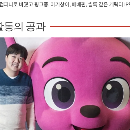
퍼니로 바꿨고 핑크퐁, 아기상어, 베베핀, 씰룩 같은 캐릭터 IP
활동의 공과