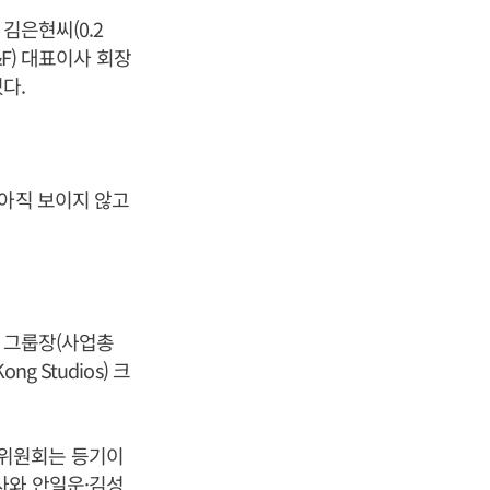
 김은현씨(0.2
F) 대표이사 회장
다.
 아직 보이지 않고
나 그룹장(사업총
 Studios) 크
상위원회는 등기이
사와 안일운·김성