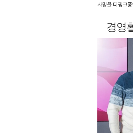
사명을 더핑크퐁컴
경영