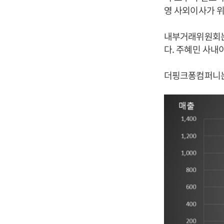
영 사외이사가 
내부거래위원회는
다. 주혜민 사내
더핑크퐁컴퍼니는