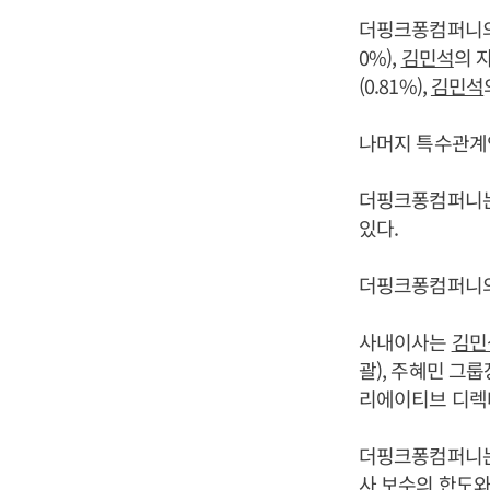
더핑크퐁컴퍼니의 
0%),
김민석
의 
(0.81%),
김민석
나머지 특수관계
더핑크퐁컴퍼니는 
있다.
더핑크퐁컴퍼니의 
사내이사는
김민
괄), 주혜민 그룹
리에이티브 디렉터
더핑크퐁컴퍼니는
사 보수의 한도와