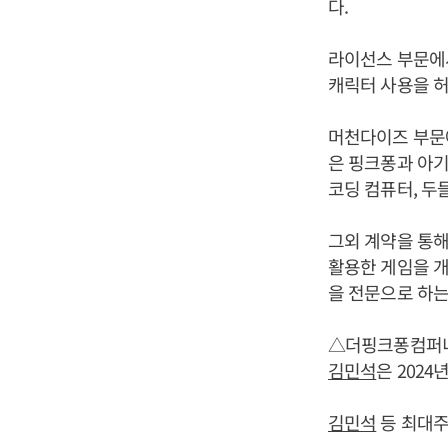
다.
라이선스 부문에서
캐릭터 사용을 허
머천다이즈 부문에
은 핑크퐁과 아
코딩 컴퓨터, 두
그외 계약을 통해
활용한 게임을 개
을 전문으로 하
△더핑크퐁컴퍼
김민석
은 2024
김민석
등 최대주