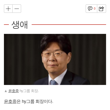
0
생애
▲
윤호중
hy그룹 회장.
윤호중
은 hy그룹 회장이다.