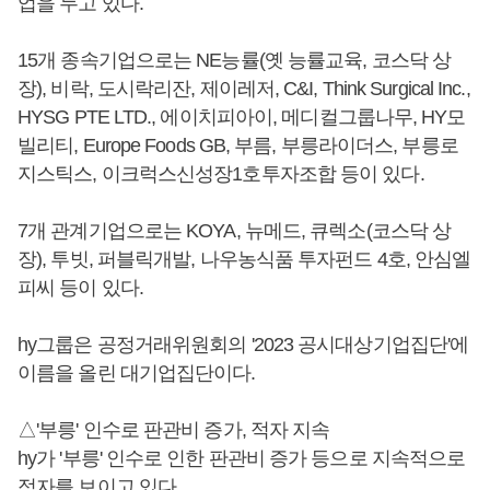
업을 두고 있다.
15개 종속기업으로는 NE능률(옛 능률교육, 코스닥 상
장), 비락, 도시락리잔, 제이레저, C&I, Think Surgical Inc.,
HYSG PTE LTD., 에이치피아이, 메디컬그룹나무, HY모
빌리티, Europe Foods GB, 부름, 부릉라이더스, 부릉로
지스틱스, 이크럭스신성장1호투자조합 등이 있다.
7개 관계기업으로는 KOYA, 뉴메드, 큐렉소(코스닥 상
장), 투빗, 퍼블릭개발, 나우농식품 투자펀드 4호, 안심엘
피씨 등이 있다.
hy그룹은 공정거래위원회의 '2023 공시대상기업집단'에
이름을 올린 대기업집단이다.
△'부릉' 인수로 판관비 증가, 적자 지속
hy가 '부릉' 인수로 인한 판관비 증가 등으로 지속적으로
적자를 보이고 있다.