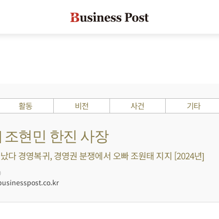
활동
비전
사건
기타
 ?] 조현민 한진 사장
났다 경영복귀, 경영권 분쟁에서 오빠 조원태 지지 [2024년]
0
sinesspost.co.kr