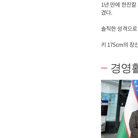
1년 만에 한진칼
겼다.
솔직한 성격으로 
키 175cm의 
경영