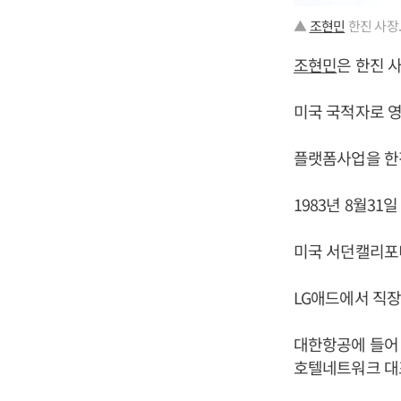
▲
조현민
한진 사장.
조현민
은 한진 
미국 국적자로 영어 
플랫폼사업을 한
1983년 8월3
미국 서던캘리포
LG애드에서 직
대한항공에 들어 
호텔네트워크 대표