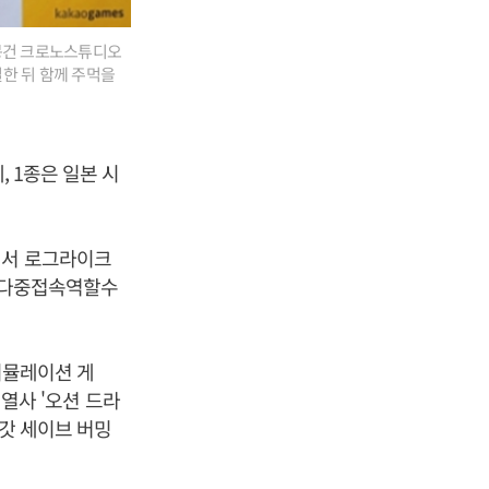
배봉건 크로노스튜디오
한 뒤 함께 주먹을
, 1종은 일본 시
에서 로그라이크
, 다중접속역할수
시뮬레이션 게
계열사 '오션 드라
'갓 세이브 버밍