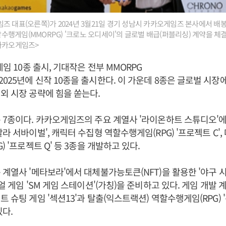
즈 대표(오른쪽)가 2024년 3월21일 경기 성남시 카카오게임즈 본사에서 
행게임(MMORPG) '크로노 오디세이'의 글로벌 배급(퍼블리싱) 계약을 체결
<카카오게임즈>
게임 10종 출시, 기대작은 전부 MMORPG
025년에 신작 10종을 출시한다. 이 가운데 8종은 글로벌 시장에
외 시장 공략에 힘을 쏟는다.
 7종이다. 카카오게임즈의 주요 계열사 '라이온하트 스튜디오'
할라 서바이벌', 캐릭터 수집형 역할수행게임(RPG) '프로젝트 C'
) '프로젝트 Q' 등 3종을 개발하고 있다.
 계열사 '메타보라'에서 대체불가능토큰(NFT)을 활용한 '야구 
얼 게임 'SM 게임 스테이션'(가칭)을 준비하고 있다. 게임 개발 
 슈팅 게임 '섹션13'과 탈출(익스트랙션) 역할수행게임(RPG) 
있다.