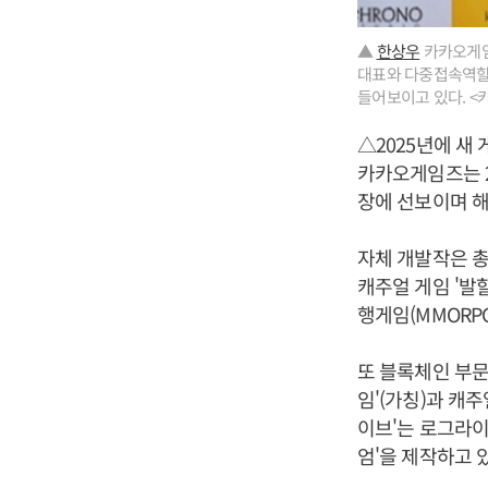
▲
한상우
카카오게임
대표와 다중접속역할수
들어보이고 있다. 
△2025년에 새 
카카오게임즈는 2
장에 선보이며 해
자체 개발작은 총
캐주얼 게임 '발
행게임(MMORPG
또 블록체인 부문
임'(가칭)과 캐주
이브'는 로그라이트
엄'을 제작하고 