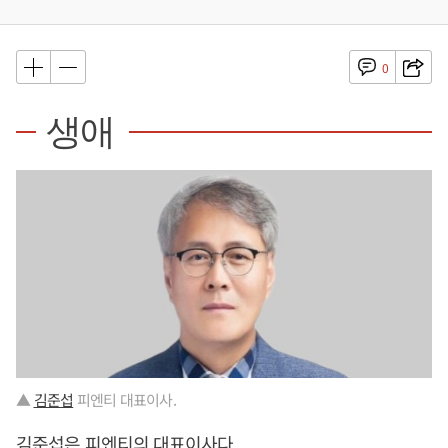
0
생애
▲
김준섭
피엔티 대표이사.
김준섭
은 피엔티의 대표이사다.