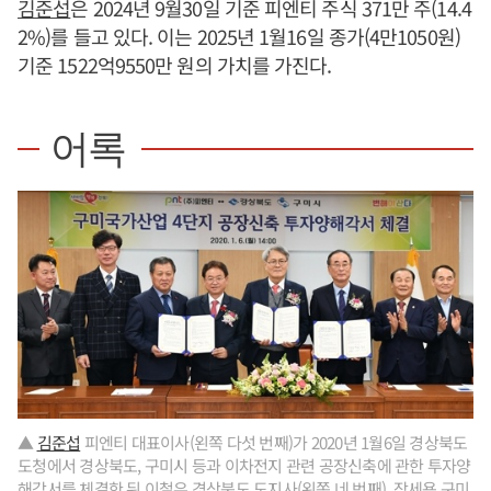
김준섭
은 2024년 9월30일 기준 피엔티 주식 371만 주(14.4
2%)를 들고 있다. 이는 2025년 1월16일 종가(4만1050원)
기준 1522억9550만 원의 가치를 가진다.
어록
▲
김준섭
피엔티 대표이사(왼쪽 다섯 번째)가 2020년 1월6일 경상북도
도청에서 경상북도, 구미시 등과 이차전지 관련 공장신축에 관한 투자양
해각서를 체결한 뒤 이철우 경상북도 도지사(왼쪽 네 번째), 장세용 구미