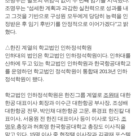
조명우는 별도의 취임식 없이 두 번째 임기를 시작했다.
조명우는 “섬세한 계획과 과감한 실천력으로 성과를 내
고 그것을 기반으로 구성원 모두에게 당당히 능력을 인
정받은 후 임기 후반기를 안정적으로 이어가겠다”고 밝
혔다.
△한진 계열의 학교법인 인하정석학원
인하대의 법인은 학교법인 인하정석학원이다. 인하대를
산하에 두고 있는 학교법인 인하학원과 한국항공대학교
를 운영하던 학교법인 정석학원이 통합돼 2013년 인하
정석학원이 됐다.
학교법인 인하정석학원은 한진그룹 계열로
조원태
대한
한공 대표이사 회장과 이수근 대한항공 부사장, 조성배
대한항공 전무, 박인채 대한항공 고문, 류경표 한진칼 대
표이사, 서용원 전 한진 대표이사 등이 이사로 있다.
조
명우
총장과 허희영 한국항공대학교 총장도 이사직을
맡고 있다. 15명 이사 중 현정택 이사장과 김광재 포스텍