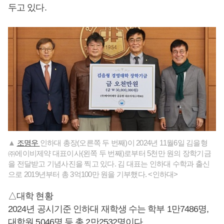
두고 있다.
▲
조명우
인하대 총장(오른쪽 두 번째)이 2024년 11월6일 김을형
㈜에이비제약 대표이사(왼쪽 두 번째)로부터 5천만 원의 장학기금
을 전달받고 기념사진을 찍고 있다. 김 대표는 인하대 수학과 출신
으로 2019년부터 총 3억100만 원을 기부했다. <인하대>
△대학 현황
2024년 공시기준 인하대 재학생 수는 학부 1만7486명,
대학원 5046명 등 총 2만2532명이다.