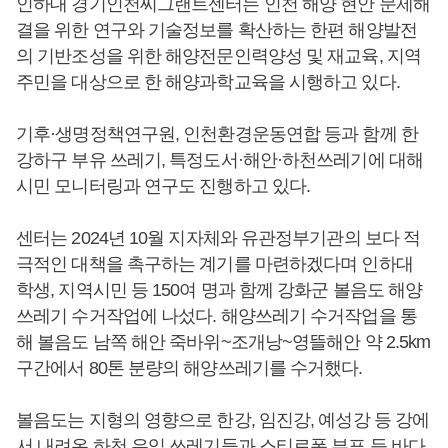
인하대 경기인천씨그랜트센터는 인천 해양 현안 문제해
결을 위한 연구와 기술정보를 확산하는 한편 해양발전
의 기반조성을 위한 해양전문인력양성 및 재교육, 지역
주민을 대상으로 한 해양과학교육을 시행하고 있다.
기후·생명정책연구원, 인천환경운동연합 등과 함께 한
강하구 부유 쓰레기, 특정도서·해안·하천쓰레기에 대해
시민 모니터링과 연구도 진행하고 있다.
센터는 2024년 10월 지자체와 유관정부기관의 보다 적
극적인 대책을 촉구하는 계기를 마련하겠다며 인하대
학생, 지역시민 등 150여 명과 함께 강화군 볼음도 해양
쓰레기 수거작업에 나섰다. 해양쓰레기 수거작업을 통
해 볼음도 남쪽 해안 죽바위~조개낭~영뜰해안 약 2.5km
구간에서 80톤 분량의 해양쓰레기를 수거했다.
볼음도는 지형의 영향으로 한강, 임진강, 예성강 등 강에
서 내려온 하천 유입 쓰레기들과 스티로폼 부표 등 바다