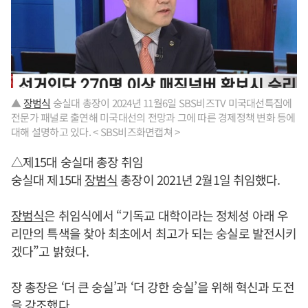
▲
장범식
숭실대 총장이 2024년 11월6일 SBS비즈TV 미국대선특집에
전문가 패널로 출연해 미국대선의 전망과 그에 따른 경제정책 변화 등에
대해 설명하고 있다. < SBS비즈화면캡쳐 >
△제15대 숭실대 총장 취임
숭실대 제15대
장범식
총장이 2021년 2월1일 취임했다.
장범식
은 취임식에서 “기독교 대학이라는 정체성 아래 우
리만의 특색을 찾아 최초에서 최고가 되는 숭실로 발전시키
겠다”고 밝혔다.
장 총장은 ‘더 큰 숭실’과 ‘더 강한 숭실’을 위해 혁신과 도전
을 강조했다.