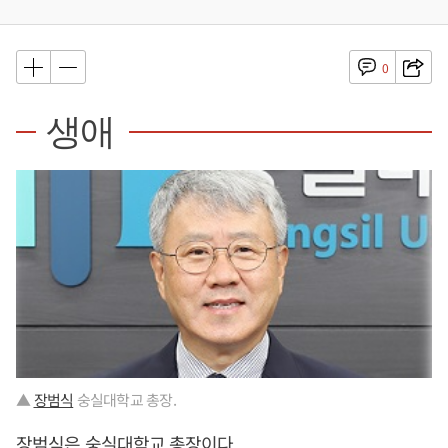
0
생애
▲
장범식
숭실대학교 총장.
장범식
은 숭실대학교 총장이다.