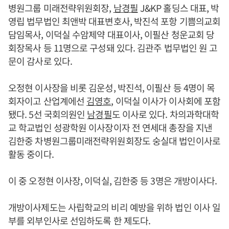
병원그룹 미래전략위원회장,
남경필
J&KP 홀딩스 대표, 박
영립 법무법인 최앤박 대표변호사, 박진석 포항 기쁨의교회
담임목사, 이덕실 수암제약 대표이사, 이필산 청운교회 당
회장목사 등 11명으로 구성돼 있다. 김관주 법무법인 원 고
문이 감사로 있다.
오정현 이사장을 비롯 김운성, 박진석, 이필산 등 4명이 목
회자이고 산업계에선
김영호
, 이덕실 이사가 이사회에 포함
됐다. 5선 국회의원인
남경필
도 이사로 있다. 차의과학대학
교 학교법인 성광학원 이사장이자 전 연세대 총장을 지낸
김한중 차병원그룹미래전략위원회장도 숭실대 법인이사로
활동 중이다.
이 중 오정현 이사장, 이덕실, 김한중 등 3명은 개방이사다.
개방이사제도는 사립학교의 비리 예방을 위하 법인 이사 일
부를 외부인사로 선임하도록 한 제도다.