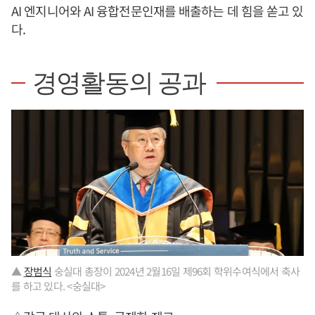
AI 엔지니어와 AI 융합전문인재를 배출하는 데 힘을 쏟고 있
다.
경영활동의 공과
▲
장범식
숭실대 총장이 2024년 2월16일 제96회 학위수여식에서 축사
를 하고 있다. <숭실대>