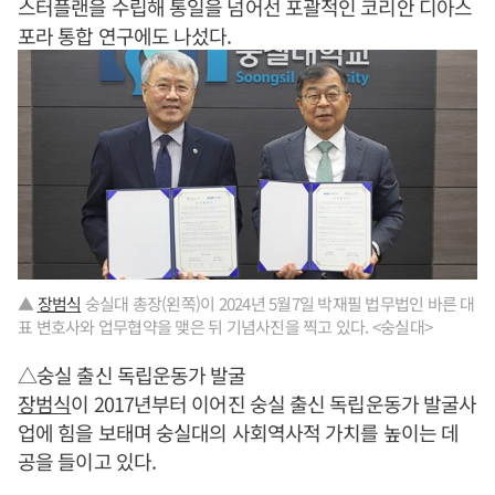
스터플랜을 수립해 통일을 넘어선 포괄적인 코리안 디아스
포라 통합 연구에도 나섰다.
▲
장범식
숭실대 총장(왼쪽)이 2024년 5월7일 박재필 법무법인 바른 대
표 변호사와 업무협약을 맺은 뒤 기념사진을 찍고 있다. <숭실대>
△숭실 출신 독립운동가 발굴
장범식
이 2017년부터 이어진 숭실 출신 독립운동가 발굴사
업에 힘을 보태며 숭실대의 사회역사적 가치를 높이는 데
공을 들이고 있다.