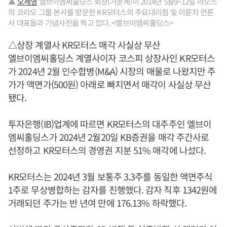
▲
오세영
엘브이엠씨홀딩스 회장(가운제)이 2014년 5월9~12일 라오스
의 코라오 그룹 본사를 방문한 KR모터스의 주요대리점 및 이륜차 언론
사 대표들과 기념사진을 찍고 있다. <엘브이엠씨홀딩스>
△상장 계열사 KR모터스 매각 사실상 무산
엘브이엠씨홀딩스 계열사이자 코스피 상장사인 KR모터스
가 2024년 2월 인수합병(M&A) 시장의 매물로 나왔지만 주
가가 액면가(500원) 아래로 빠지면서 매각이 사실상 무산
됐다.
투자은행(IB)업계에 따르면 KR모터스의 대주주인 엘브이
엠씨홀딩스가 2024년 2월20일 KB증권을 매각 주간사로
선정하고 KR모터스의 경영권 지분 51% 매각에 나섰다.
KR모터스는 2024년 3월 보통주 3.3주를 동일한 액면주식
1주로 무상병합하는 감자를 진행했다. 감자 직후 1342원에
거래되던 주가는 반 년여 만에 176.13% 하락했다.