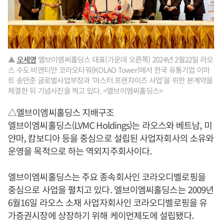
▲
오세영
엘브이엠씨홀딩스 대표(가운데 오른쪽) 2024년 2월22일 라오
스 수도 비엔티안 코라오타워(KOLAO Tower)에서 한국 유통기업 이마
트 송만준 글로벌사업부장과 ‘마스터 프랜차이즈 사업’을 위한 본계약을
체결한 뒤 기념사진을 찍고 있다. <엘브이엠씨홀딩스>
△엘브이엠씨홀딩스 지배구조
엘브이엠씨홀딩스(LVMC Holdings)는 라오스와 베트남, 미
얀마, 캄보디아 등을 중심으로 설립된 사업자회사의 소유와
운영을 목적으로 하는 역외지주회사이다.
엘브이엠씨홀딩스는 주요 종속회사인 코라오디벨로핑을
중심으로 사업을 펼치고 있다. 엘브이엠씨홀딩스는 2009년
6월16일 라오스 소재 사업자회사인 코라오디벨로핑을 유
가증권시장에 상장하기 위해 케이먼제도에 설립됐다.