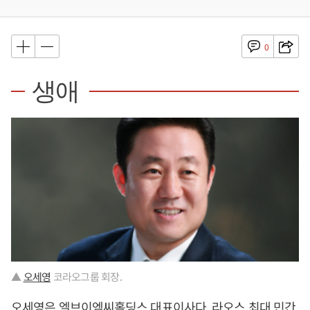
0
생애
▲
오세영
코라오그룹 회장.
오세영
은 엘브이엠씨홀딩스 대표이사다. 라오스 최대 민간