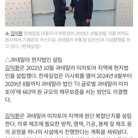
▲
김익환
한세실업 대표이사 부회장이 2019년 10월30일 서울 여의도
본사에서 기예르모 카스티요 과테말라 부통령 당선인과 기념촬영을 하
고 있다. <한세실업>
△과테말라 현지법인 설립
김익환
은 2022년 10월 과테말라 미차토야 지역에 현지법
인을 설립했다. 한세실업은 이사회를 열어 2024년 8월부터
2029년 8월까지 과테말라 법인 ‘더 글로벌 과테말라 미차
토야’에 663억 원 규모의 채무보증을 서는 방안도 의결했
다.
김익환
은 과테말라 미차토야 지역에 원단 복합단지를 설립
한다. 의류 제조에 필요한 방적, 염색, 가공, 봉제 및 제조 등
의 공정을 하나의 시설에서 진행한다는 계획을 세워놨다.