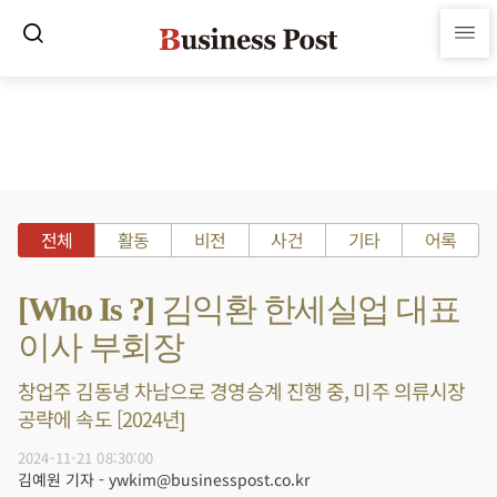
전체
활동
비전
사건
기타
어록
[Who Is ?] 김익환 한세실업 대표
이사 부회장
창업주 김동녕 차남으로 경영승계 진행 중, 미주 의류시장
공략에 속도 [2024년]
2024-11-21 08:30:00
김예원 기자 - ywkim@businesspost.co.kr