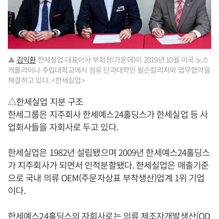
▲
김익환
한세실업 대표이사 부회장(가운데)이 2019년 10월 미국 노스
캐롤라이나 주립대학교에서 섬유 단과대학인 윌슨칼리지와 업무협약을
체결하고 있다. <한세실업>
△한세실업 지분 구조
한세그룹은 지주회사 한세예스24홀딩스가 한세실업 등 사
업회사들을 자회사로 두고 있다.
한세실업은 1982년 설립됐으며 2009년 한세예스24홀딩스
가 지주회사가 되면서 인적분할됐다. 한세실업은 매출기준
으로 국내 의류 OEM(주문자상표 부착생산)업계 1위 기업
이다.
한세예스24홀딩스의 자회사로는 의류 제조자개발생산(OD