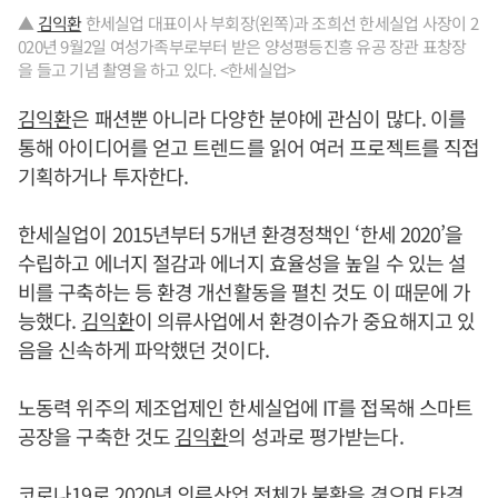
▲
김익환
한세실업 대표이사 부회장(왼쪽)과 조희선 한세실업 사장이 2
020년 9월2일 여성가족부로부터 받은 양성평등진흥 유공 장관 표창장
을 들고 기념 촬영을 하고 있다. <한세실업>
김익환
은 패션뿐 아니라 다양한 분야에 관심이 많다. 이를
통해 아이디어를 얻고 트렌드를 읽어 여러 프로젝트를 직접
기획하거나 투자한다.
한세실업이 2015년부터 5개년 환경정책인 ‘한세 2020’을
수립하고 에너지 절감과 에너지 효율성을 높일 수 있는 설
비를 구축하는 등 환경 개선활동을 펼친 것도 이 때문에 가
능했다.
김익환
이 의류사업에서 환경이슈가 중요해지고 있
음을 신속하게 파악했던 것이다.
노동력 위주의 제조업제인 한세실업에 IT를 접목해 스마트
공장을 구축한 것도
김익환
의 성과로 평가받는다.
코로나19로 2020년 의류산업 전체가 불황을 겪으며 타격