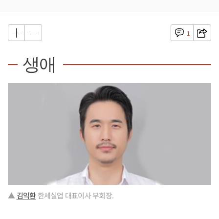
1
생애
▲
김익환
한세실업 대표이사 부회장.