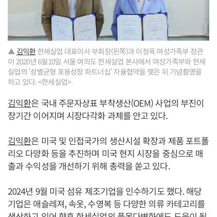
▲
김익환
한세실업 대표이사 부회장(왼쪽)과 이정옥 여성가족부 장관
이 2020년 6월10일 서울 여의도 한세실업 본사에서 여성가족부와 한세
실업의 '성별균형 포용성장 파트너십' 자율협약을 맺은 뒤 기념촬영을
하고 있다. <한세실업>
김익환
은 국내 주문자상표 부착생산(OEM) 사업의 부진이
장기간 이어지며 시장다각화 과제를 안고 있다.
김익환
은 미국 및 인접국가의 생산시설 확장과 제품 포트폴
리오 다양화 등을 추진하며 미국 현지 시장을 중심으로 매
출과 수익성을 개선하기 위해 총력을 쏟고 있다.
2024년 9월 미국 섬유 제조기업을 인수하기도 했다. 해당
기업은 애슬레져, 속옷, 수영복 등 다양한 의류 카테고리를
생산하고 있어 향후 한세실업의 품목다변화에도 도움이 될