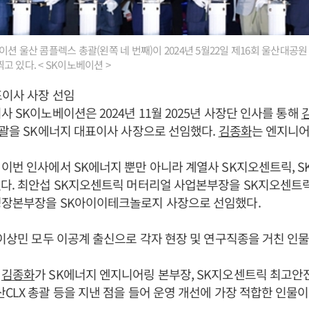
션 울산 콤플렉스 총괄(왼쪽 네 번째)이 2024년 5월22일 제16회 울산대공
 있다. < SK이노베이션 >
표이사 사장 선임
사 SK이노베이션은 2024년 11월 2025년 사장단 인사를 통해
총괄을 SK에너지 대표이사 사장으로 선임했다.
김종화
는 엔지니어
이번 인사에서 SK에너지 뿐만 아니라 계열사 SK지오센트릭, 
다. 최안섭 SK지오센트릭 머터리얼 사업본부장을 SK지오센트릭
성장본부장을 SK아이이테크놀로지 사장으로 선임했다.
, 이상민 모두 이공계 출신으로 각자 현장 및 연구직종을 거친 인
은
김종화
가 SK에너지 엔지니어링 본부장, SK지오센트릭 최고안전책
CLX 총괄 등을 지낸 점을 들어 운영 개선에 가장 적합한 인물