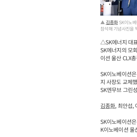
▲
김종화
SK이노베이
참석해 기념사진을 찍고
△SK에너지 대
SK에너지의 모회
이션 울산 CLX
SK이노베이션은 
지 사장도 교체했
SK엔무브 그린
김종화
, 최안섭
SK이노베이션
K이노베이션 울산