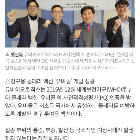
▲
백영옥
유바이오로직스 대표이사(왼쪽 세 번째)가 2024년 4월6일 미
국 보스턴에서 열린 CIC 사무소 개소식에서 자회사 유팝라이프사이언스
임직원들과 함께 주먹을 들어보이고 있다. <유바이오로직스>
△경구용 콜레라 백신 '유비콜' 개발 성공
유바이오로직스는 2015년 12월 세계보건기구(WHO)로부
터 콜레라 백신 '유비콜'의 사전적격성평가(PQ) 인증을 받
았다. 유비콜은 저소득 국가에서 유행하는 콜레라를 예방하
도록 개발된 경구 투여용 백신이다.
접종 부위의 통증, 부종, 발진 등 국소적인 이상사례가 발생
하지 않는다는 장점을 지닌다.