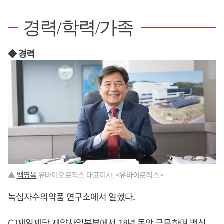
경력/학력/가족
◆ 경력
▲
백영옥
유바이오로직스 대표이사. <유바이로직스>
녹십자수의약품 연구소에서 일했다.
CJ제일제당 제약사업본부에서 18년 동안 근무하며 백신