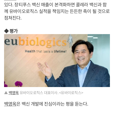
있다. 장티푸스 백신 매출이 본격화하면 콜레라 백신과 함
께 유바이오로직스 실적을 책임지는 든든한 축이 될 것으로
점쳐진다.
◆ 평가
▲
백영옥
유바이오로직스 대표이사. <유바이로직스>
백영옥
은 백신 개발에 진심이라는 평을 듣는다.