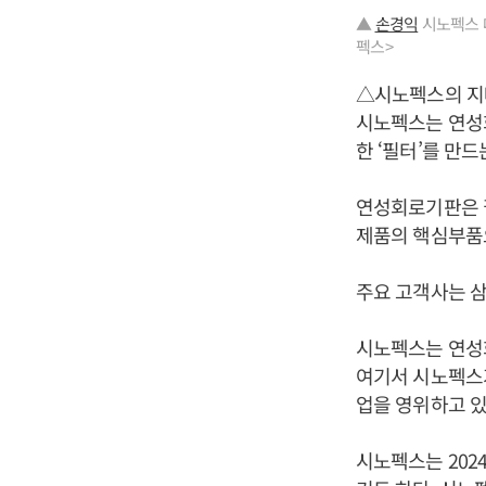
▲
손경익
시노펙스 대
펙스>
△시노펙스의 
시노펙스는 연성회
한 ‘필터’를 만드
연성회로기판은 필
제품의 핵심부품
주요 고객사는 
시노펙스는 연성회
여기서 시노펙스
업을 영위하고 있
시노펙스는 202