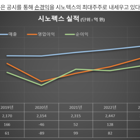
쪽은 공시를 통해
손경익
을 시노텍스의 최대주주로 내세우고 있다