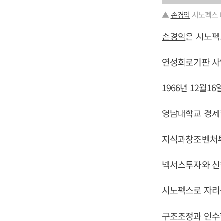
▲
손경익
시노펙스 
손경익
은 시노펙
연성회로기판 사
1966년 12월1
영남대학교 경제
지식과창조벤처투
넥서스투자와 신
시노펙스로 자리를
구조조정과 인수