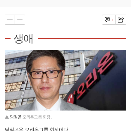
1
생애
▲
담철곤
오리온그룹 회장.
담철곤
은 오리온그룹 회장이다.