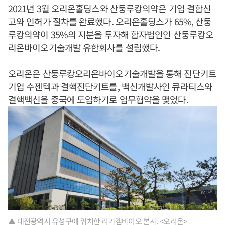
2021년 3월 오리온홀딩스와 산둥루캉의약은 기업 결합신
고와 인허가 절차를 완료했다. 오리온홀딩스가 65%, 산둥
루캉의약이 35%의 지분을 투자해 합자법인인 산둥루캉오
리온바이오기술개발 유한회사를 설립했다.
오리온은 산둥루캉오리온바이오기술개발을 통해 진단키트
기업 수젠텍과 결핵진단키트를, 백신개발사인 큐라티스와
결핵백신을 중국에 도입하기로 업무협약을 맺었다.
▲ 대전광역시 유성구에 위치한 리가켐바이오 본사. <오리온>