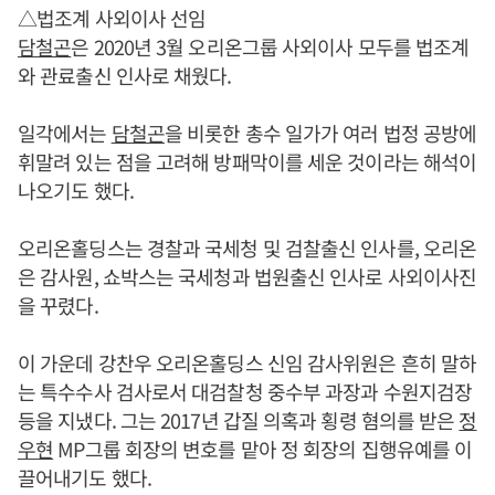
△법조계 사외이사 선임
담철곤
은 2020년 3월 오리온그룹 사외이사 모두를 법조계
와 관료출신 인사로 채웠다.
일각에서는
담철곤
을 비롯한 총수 일가가 여러 법정 공방에
휘말려 있는 점을 고려해 방패막이를 세운 것이라는 해석이
나오기도 했다.
오리온홀딩스는 경찰과 국세청 및 검찰출신 인사를, 오리온
은 감사원, 쇼박스는 국세청과 법원출신 인사로 사외이사진
을 꾸렸다.
이 가운데 강찬우 오리온홀딩스 신임 감사위원은 흔히 말하
는 특수수사 검사로서 대검찰청 중수부 과장과 수원지검장
등을 지냈다. 그는 2017년 갑질 의혹과 횡령 혐의를 받은
정
우현
MP그룹 회장의 변호를 맡아 정 회장의 집행유예를 이
끌어내기도 했다.